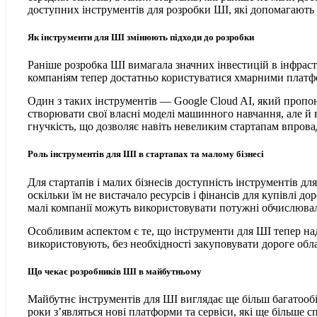
доступних інструментів для розробки ШІ, які допомагають
Як інструменти для ШІ змінюють підходи до розробки
Раніше розробка ШІ вимагала значних інвестицій в інфраст
компаніям тепер достатньо користуватися хмарними платф
Один з таких інструментів — Google Cloud AI, який пропон
створювати свої власні моделі машинного навчання, але й 
гнучкість, що дозволяє навіть невеликим стартапам впрова
Роль інструментів для ШІ в стартапах та малому бізнесі
Для стартапів і малих бізнесів доступність інструментів д
оскільки їм не вистачало ресурсів і фінансів для купівлі д
малі компанії можуть використовувати потужні обчислювал
Особливим аспектом є те, що інструменти для ШІ тепер над
використовують, без необхідності закуповувати дороге об
Що чекає розробників ШІ в майбутньому
Майбутнє інструментів для ШІ виглядає ще більш багатооб
роки з’являться нові платформи та сервіси, які ще більше 