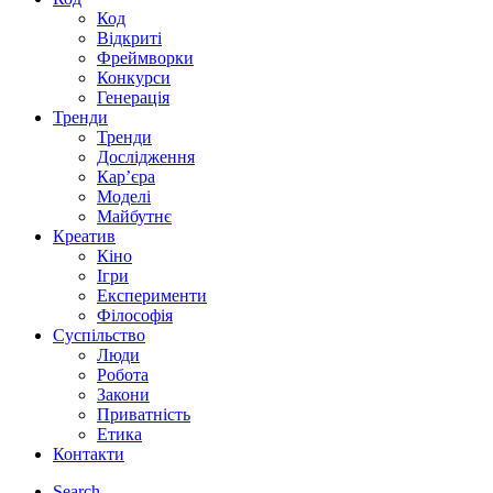
Код
Відкриті
Фреймворки
Конкурси
Генерація
Тренди
Тренди
Дослідження
Кар’єра
Моделі
Майбутнє
Креатив
Кіно
Ігри
Експерименти
Філософія
Суспільство
Люди
Робота
Закони
Приватність
Етика
Контакти
Search