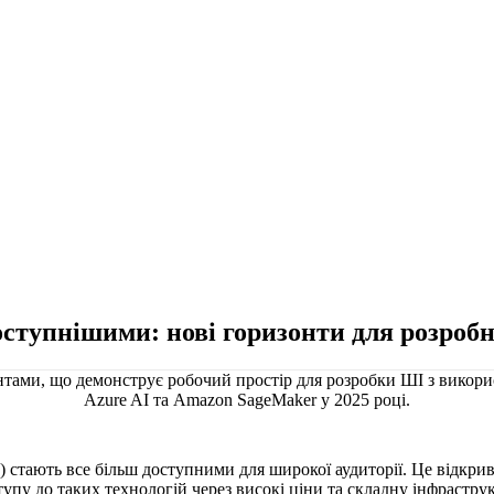
ступнішими: нові горизонти для розробни
стають все більш доступними для широкої аудиторії. Це відкрива
оступу до таких технологій через високі ціни та складну інфрастр