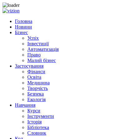
Skip to content
Головна
Новини
Бізнес
Успіх
Інвестиції
Автоматизація
Право
Малий бізнес
Застосування
Фінанси
Освіта
Медицина
Творчість
Безпека
Екологія
Навчання
Курси
Інструменти
Історія
Бібліотека
Словник
Код