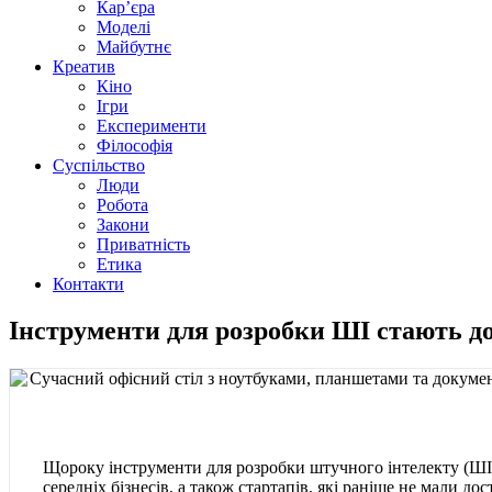
Кар’єра
Моделі
Майбутнє
Креатив
Кіно
Ігри
Експерименти
Філософія
Суспільство
Люди
Робота
Закони
Приватність
Етика
Контакти
Інструменти для розробки ШІ стають до
Щороку інструменти для розробки штучного інтелекту (ШІ) 
середніх бізнесів, а також стартапів, які раніше не мали д