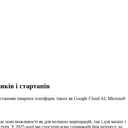
ків і стартапів
є нові можливості як для великих корпорацій, так і для малих т
уктуру. У 2025 році ми спостерігаємо справжній бум інтересу до