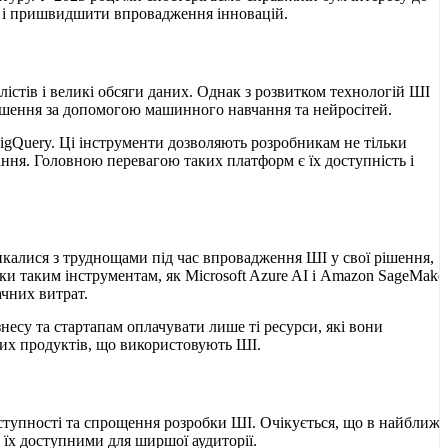
д і пришвидшити впровадження інновацій.
істів і великі обсяги даних. Однак з розвитком технологій ШІ
ішення за допомогою машинного навчання та нейросітей.
BigQuery. Ці інструменти дозволяють розробникам не тільки
ання. Головною перевагою таких платформ є їх доступність і
тикалися з труднощами під час впровадження ШІ у свої рішення,
яки таким інструментам, як Microsoft Azure AI і Amazon SageMaker
чних витрат.
несу та стартапам оплачувати лише ті ресурси, які вони
них продуктів, що використовують ШІ.
ступності та спрощення розробки ШІ. Очікується, що в найближч
 їх доступними для ширшої аудиторії.