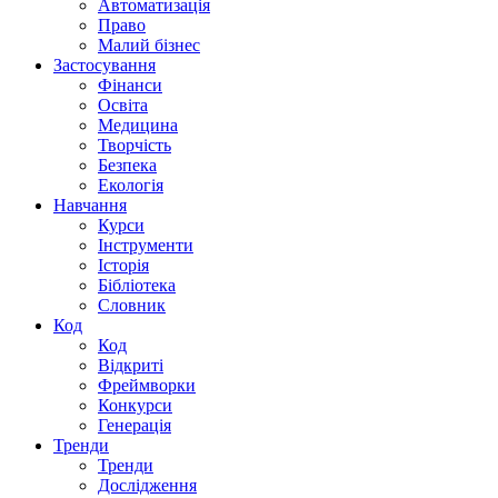
Автоматизація
Право
Малий бізнес
Застосування
Фінанси
Освіта
Медицина
Творчість
Безпека
Екологія
Навчання
Курси
Інструменти
Історія
Бібліотека
Словник
Код
Код
Відкриті
Фреймворки
Конкурси
Генерація
Тренди
Тренди
Дослідження