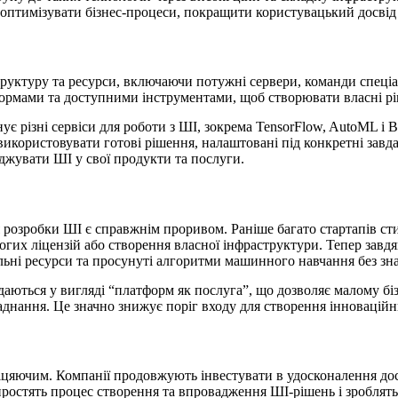
 оптимізувати бізнес-процеси, покращити користувацький досві
руктуру та ресурси, включаючи потужні сервери, команди спеціал
ормами та доступними інструментами, щоб створювати власні р
ує різні сервіси для роботи з ШІ, зокрема TensorFlow, AutoML і 
використовувати готові рішення, налаштовані під конкретні завд
джувати ШІ у свої продукти та послуги.
ля розробки ШІ є справжнім проривом. Раніше багато стартапів с
орогих ліцензій або створення власної інфраструктури. Тепер завд
ьні ресурси та просунуті алгоритми машинного навчання без зна
аються у вигляді “платформ як послуга”, що дозволяє малому біз
ладнання. Це значно знижує поріг входу для створення інновацій
іцяючим. Компанії продовжують інвестувати в удосконалення до
спростять процес створення та впровадження ШІ-рішень і зроблять