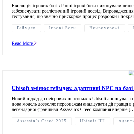
Еволюція ігрових ботів Ранні ігрові боти виконували лише 
забезпечувати реалістичний ігровий досвід. Впровадження
тестування, що значно прискорює процес розробки і покращ
Геймдев
Ігрові Боти
Нейромережі
Read More
Ubisoft змінює геймдев: адаптивні NPC на базі 
Новий підхід до неігрових персонажів Ubisoft анонсувала
нова модель дозволяє персонажам аналізувати дії гравця в 
легендарної франшизи Assassin’s Creed компанія вперше [
Assassin’s Creed 2025
Ubisoft ШІ
Адапт