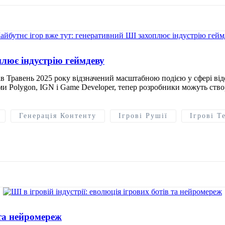
плює індустрію геймдеву
 Травень 2025 року відзначений масштабною подією у сфері відеоіг
 Polygon, IGN і Game Developer, тепер розробники можуть створ
Генерація Контенту
Ігрові Рушії
Ігрові Т
 та нейромереж