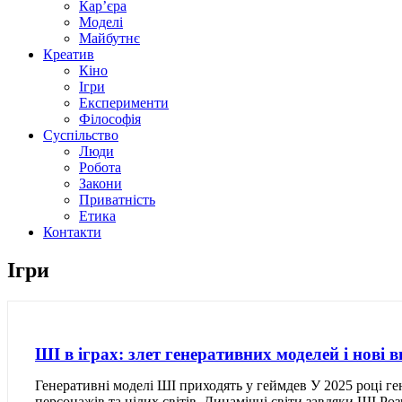
Кар’єра
Моделі
Майбутнє
Креатив
Кіно
Ігри
Експерименти
Філософія
Суспільство
Люди
Робота
Закони
Приватність
Етика
Контакти
Ігри
ШІ в іграх: злет генеративних моделей і нові 
Генеративні моделі ШІ приходять у геймдев У 2025 році ге
персонажів та цілих світів. Динамічні світи завдяки ШІ 