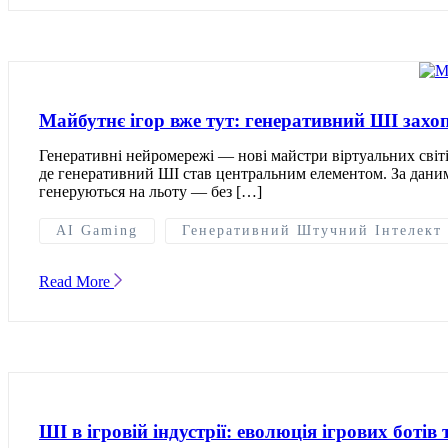
Майбутнє ігор вже тут: генеративний ШІ захо
Генеративні нейромережі — нові майстри віртуальних світів
де генеративний ШІ став центральним елементом. За даними
генеруються на льоту — без […]
AI Gaming
Генеративний Штучний Інтелект
Read More
ШІ в ігровій індустрії: еволюція ігрових ботів