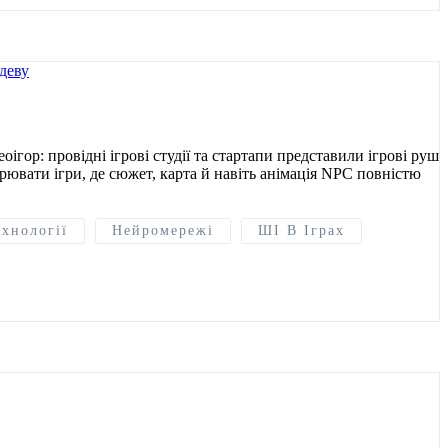
ор: провідні ігрові студії та стартапи представили ігрові рушії
ювати ігри, де сюжет, карта й навіть анімація NPC повністю
ехнології
Нейромережі
ШІ В Іграх