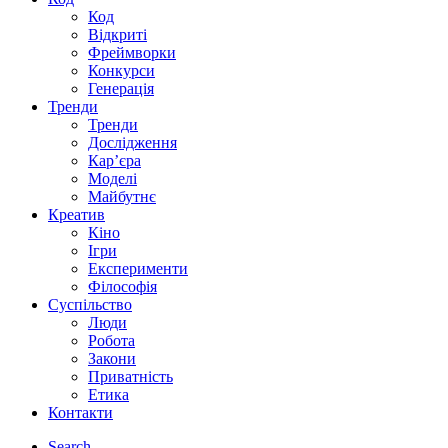
Код
Відкриті
Фреймворки
Конкурси
Генерація
Тренди
Тренди
Дослідження
Кар’єра
Моделі
Майбутнє
Креатив
Кіно
Ігри
Експерименти
Філософія
Суспільство
Люди
Робота
Закони
Приватність
Етика
Контакти
Search