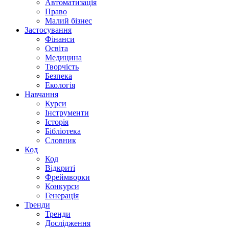
Автоматизація
Право
Малий бізнес
Застосування
Фінанси
Освіта
Медицина
Творчість
Безпека
Екологія
Навчання
Курси
Інструменти
Історія
Бібліотека
Словник
Код
Код
Відкриті
Фреймворки
Конкурси
Генерація
Тренди
Тренди
Дослідження