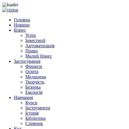
Skip to content
Головна
Новини
Бізнес
Успіх
Інвестиції
Автоматизація
Право
Малий бізнес
Застосування
Фінанси
Освіта
Медицина
Творчість
Безпека
Екологія
Навчання
Курси
Інструменти
Історія
Бібліотека
Словник
Код