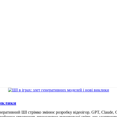
виклики
неративний ШІ стрімко змінює розробку відеоігор. GPT, Claude, 
Розробники створюють процедурно згенеровані світи, що адаптую