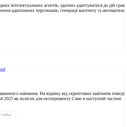
них інтелектуальних агентів, здатних адаптуватися до дій гравці
ення адаптивних персонажів, генерації контенту та автоматизаці
машинного навчання. На відміну від скриптових шаблонів поведін
eed 2025 як полігон для експерименту Саме в наступній частині
изайн