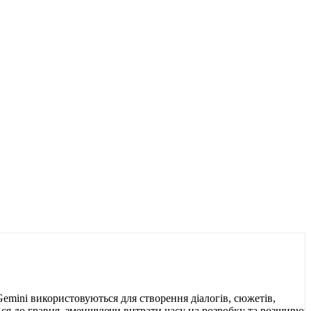
Gemini використовуються для створення діалогів, сюжетів,
ться до гравця, зменшуючи витрати часу на розробку та розширю