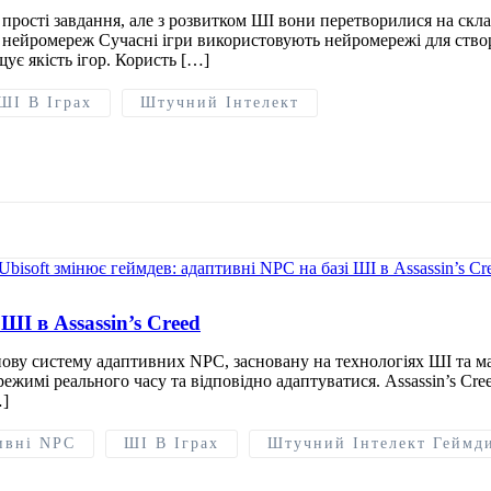
прості завдання, але з розвитком ШІ вони перетворилися на склад
 нейромереж Сучасні ігри використовують нейромережі для створ
ує якість ігор. Користь […]
ШІ В Іграх
Штучний Інтелект
ШІ в Assassin’s Creed
 нову систему адаптивних NPC, засновану на технологіях ШІ та 
режимі реального часу та відповідно адаптуватися. Assassin’s Cr
…]
ивні NPC
ШІ В Іграх
Штучний Інтелект Геймд