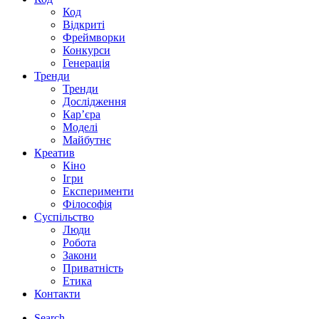
Код
Відкриті
Фреймворки
Конкурси
Генерація
Тренди
Тренди
Дослідження
Кар’єра
Моделі
Майбутнє
Креатив
Кіно
Ігри
Експерименти
Філософія
Суспільство
Люди
Робота
Закони
Приватність
Етика
Контакти
Search