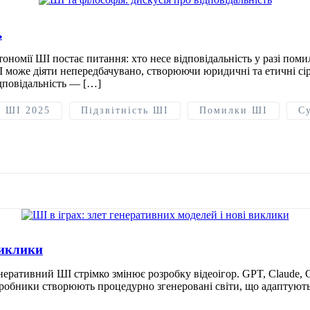
ь
тономії ШІ постає питання: хто несе відповідальність у разі поми
І може діяти непередбачувано, створюючи юридичні та етичні сір
дповідальність — […]
 ШІ 2025
Підзвітність ШІ
Помилки ШІ
С
виклики
неративний ШІ стрімко змінює розробку відеоігор. GPT, Claude, 
Розробники створюють процедурно згенеровані світи, що адаптую