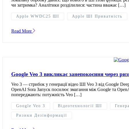
чи затримка? Аналітики розділилися: частина вважає […]
Apple WWDC25 ШІ
Apple ШІ Приватність
Read More
Google Veo 3 викликає занепокоєння через риз
Veo 3 — стрибок у генерації відео ШІ Veo 3 від Google Dee
OpenAI Sora Запуск посилює змагання між Google та OpenAI,
попереджають: потужність Veo […]
Google Veo 3
Відеотехнології ШІ
Генер
Ризики Дезінформації