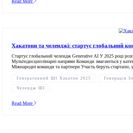
Read More
Хакатони та челенджі: стартує глобальний ко
Стартує глобальний челендж Generative AI У 2025 році ро
Мультидисциплінарні напрями Команди змагаються у катего
Міжнародні команди та партнери Участь беруть стартапи, у
Генеративний ШІ Хакатон 2025
Генерація З
Челендж ШІ
Read More