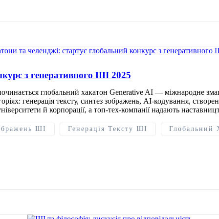
нкурс з генеративного ШІ 2025
зпочинається глобальний хакатон Generative AI — міжнародне зм
ріях: генерація тексту, синтез зображень, AI-кодування, створ
ніверситети й корпорації, а топ-тех-компанії надають наставниц
ображень ШІ
Генерація Тексту ШІ
Глобальний 