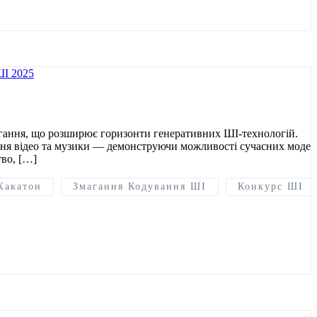
агання, що розширює горизонти генеративних ШІ-технологій.
ення відео та музики — демонструючи можливості сучасних модел
тво, […]
Хакатон
Змагання Кодування ШІ
Конкурс ШІ