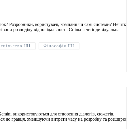
лок? Розробники, користувачі, компанії чи самі системи? Нечіткі
і зони розподілу відповідальності. Спільна чи індивідуальна
успільство ШІ
Філософія ШІ
Gemini використовуються для створення діалогів, сюжетів,
ться до гравця, зменшуючи витрати часу на розробку та розширю