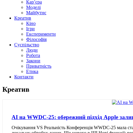
Кар’єра
Моделі
Майбутнє
Креатив
Кіно
Ігри
Експерименти
Філософія
Суспільство
Люди
Робота
Закони
Приватність
Етика
Контакти
Креатив
AI на WWDC‑25: обережний підхід Apple зали
Очікування VS Реальність Конференція WWDC-25 мала стат
локальну обробку даних. Що нового в ШІ Нові функції: рез