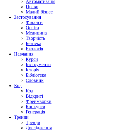
Автоматизація
Право
Малий бізнес
Застосування
Фінанси
Освіта
Медицина
Творчість
Безпека
Екологія
Навчання
Курси
Інструменти
Історія
Бібліотека
Словник
Код
Код
Відкриті
Фреймворки
Конкурси
Генерація
Тренди
Тренди
Дослідження