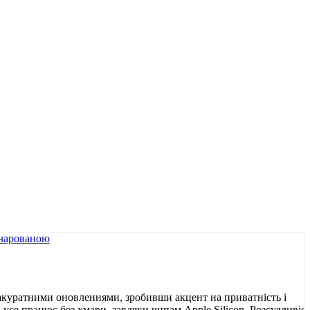
акуратними оновленнями, зробивши акцент на приватність і
усе працює без хмари, завдяки чипам Apple Silicon. Розсудливіс