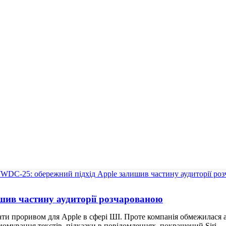
шив частину аудиторії розчарованою
и проривом для Apple в сфері ШІ. Проте компанія обмежилася 
юмування текстів, підказки в повідомленнях, покращений Siri — 