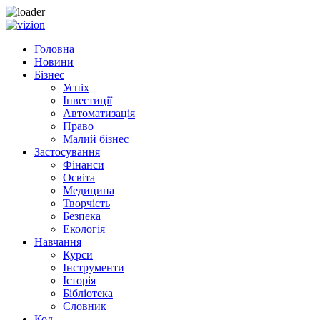
Skip to content
Головна
Новини
Бізнес
Успіх
Інвестиції
Автоматизація
Право
Малий бізнес
Застосування
Фінанси
Освіта
Медицина
Творчість
Безпека
Екологія
Навчання
Курси
Інструменти
Історія
Бібліотека
Словник
Код