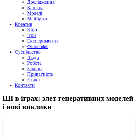
Дослідження
Кар’єра
Моделі
Майбутнє
Креатив
Кіно
Ігри
Експерименти
Філософія
Суспільство
Люди
Робота
Закони
Приватність
Етика
Контакти
ШІ в іграх: злет генеративних моделей
і нові виклики