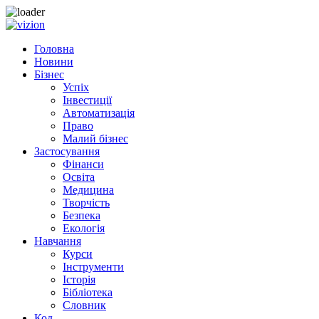
Skip to content
Головна
Новини
Бізнес
Успіх
Інвестиції
Автоматизація
Право
Малий бізнес
Застосування
Фінанси
Освіта
Медицина
Творчість
Безпека
Екологія
Навчання
Курси
Інструменти
Історія
Бібліотека
Словник
Код