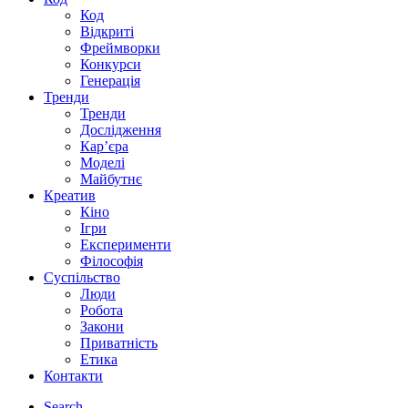
Код
Відкриті
Фреймворки
Конкурси
Генерація
Тренди
Тренди
Дослідження
Кар’єра
Моделі
Майбутнє
Креатив
Кіно
Ігри
Експерименти
Філософія
Суспільство
Люди
Робота
Закони
Приватність
Етика
Контакти
Search