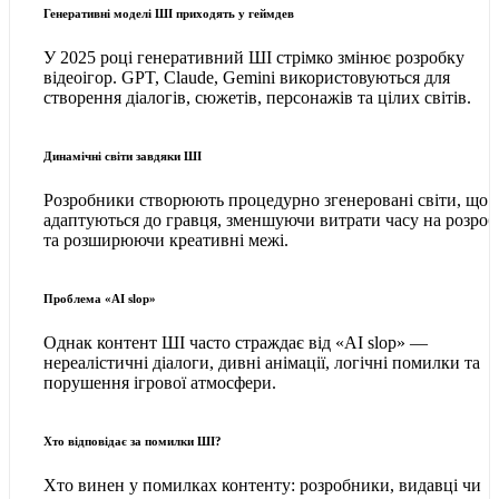
Генеративні моделі ШІ приходять у геймдев
У 2025 році генеративний ШІ стрімко змінює розробку
відеоігор. GPT, Claude, Gemini використовуються для
створення діалогів, сюжетів, персонажів та цілих світів.
Динамічні світи завдяки ШІ
Розробники створюють процедурно згенеровані світи, що
адаптуються до гравця, зменшуючи витрати часу на розроб
та розширюючи креативні межі.
Проблема «AI slop»
Однак контент ШІ часто страждає від «AI slop» —
нереалістичні діалоги, дивні анімації, логічні помилки та
порушення ігрової атмосфери.
Хто відповідає за помилки ШІ?
Хто винен у помилках контенту: розробники, видавці чи