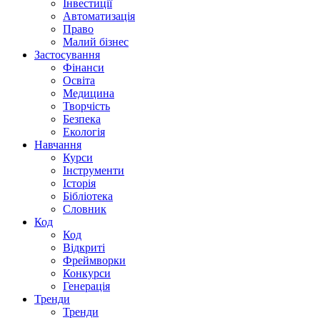
Інвестиції
Автоматизація
Право
Малий бізнес
Застосування
Фінанси
Освіта
Медицина
Творчість
Безпека
Екологія
Навчання
Курси
Інструменти
Історія
Бібліотека
Словник
Код
Код
Відкриті
Фреймворки
Конкурси
Генерація
Тренди
Тренди