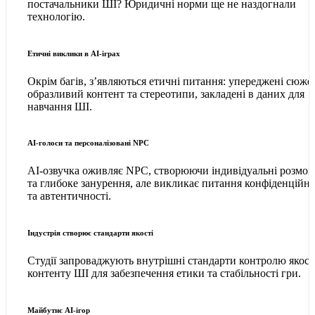
постачальники ШІ? Юридичні норми ще не наздогнали
технологію.
Етичні виклики в AI-іграх
Окрім багів, з’являються етичні питання: упереджені сюже
образливий контент та стереотипи, закладені в даних для
навчання ШІ.
AI-голоси та персоналізовані NPC
AI-озвучка оживляє NPC, створюючи індивідуальні розмов
та глибоке занурення, але викликає питання конфіденційно
та автентичності.
Індустрія створює стандарти якості
Студії запроваджують внутрішні стандарти контролю якост
контенту ШІ для забезпечення етики та стабільності гри.
Майбутнє AI-ігор