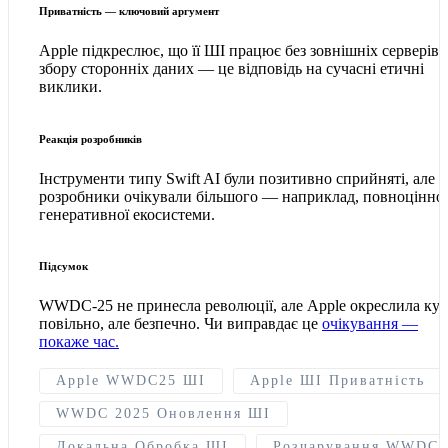
Приватність — ключовий аргумент
Apple підкреслює, що її ШІ працює без зовнішніх серверів, 
збору сторонніх даних — це відповідь на сучасні етичні
виклики.
Реакція розробників
Інструменти типу Swift AI були позитивно сприйняті, але
розробники очікували більшого — наприклад, повноцінної
генеративної екосистеми.
Підсумок
WWDC‑25 не принесла революції, але Apple окреслила кур
повільно, але безпечно. Чи виправдає це
очікування —
покаже час.
Apple WWDC25 ШІ
Apple ШІ Приватність
WWDC 2025 Оновлення ШІ
Локальна Обробка ШІ
Розчарування WWDC