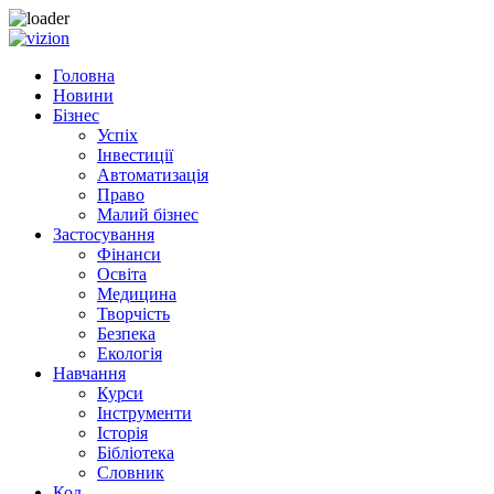
Skip to content
Головна
Новини
Бізнес
Успіх
Інвестиції
Автоматизація
Право
Малий бізнес
Застосування
Фінанси
Освіта
Медицина
Творчість
Безпека
Екологія
Навчання
Курси
Інструменти
Історія
Бібліотека
Словник
Код