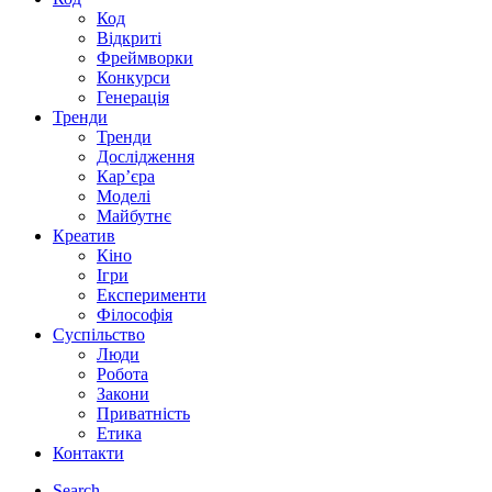
Код
Відкриті
Фреймворки
Конкурси
Генерація
Тренди
Тренди
Дослідження
Кар’єра
Моделі
Майбутнє
Креатив
Кіно
Ігри
Експерименти
Філософія
Суспільство
Люди
Робота
Закони
Приватність
Етика
Контакти
Search