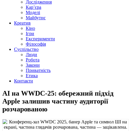
Дослідження
Кар’єра
Моделі
Майбутнє
Креатив
Кіно
Ігри
Експерименти
Філософія
Суспільство
Люди
Робота
Закони
Приватність
Етика
Контакти
AI на WWDC‑25: обережний підхід
Apple залишив частину аудиторії
розчарованою