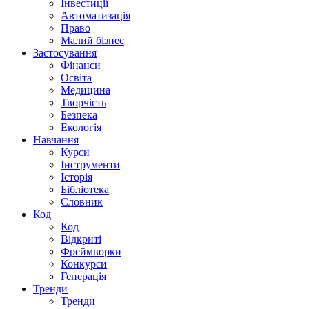
Інвестиції
Автоматизація
Право
Малий бізнес
Застосування
Фінанси
Освіта
Медицина
Творчість
Безпека
Екологія
Навчання
Курси
Інструменти
Історія
Бібліотека
Словник
Код
Код
Відкриті
Фреймворки
Конкурси
Генерація
Тренди
Тренди