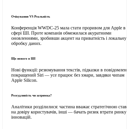
Очікування VS Реальність
Конференція WWDC-25 мала стати проривом для Apple в
сфері ШІ. Проте компанія обмежилася акуратними
оновленнями, зробивши акцент на приватність і локальну
обробку даних.
Що нового в ШІ
Нові функції: резюмування текстів, підказки в повідомленн
покращений Siri — усе працює без хмари, завдяки чипам
Apple Silicon.
Розсудливість чи затримка?
Аналітики розділилися: частина вважає стратегічною став
на довіру користувачів, інші — бачать ризик втрати ринку
інновацій.