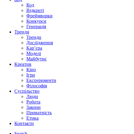
Код
Відкриті
Фреймворки
Конкурси
Генерація
Тренди
Тренди
Дослідження
Кар’єра
Моделі
Майбутнє
Креатив
Кіно
Ігри
Експерименти
Філософія
Суспільство
Люди
Робота
Закони
Приватність
Етика
Контакти
Search