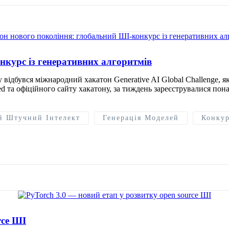
нкурс із генеративних алгоритмів
 відбувся міжнародний хакатон Generative AI Global Challenge, 
d та офіційного сайту хакатону, за тиждень зареєструвалися понад
й Штучний Інтелект
Генерація Моделей
Конку
rce ШІ