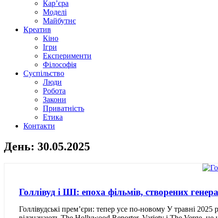
Кар’єра
Моделі
Майбутнє
Креатив
Кіно
Ігри
Експерименти
Філософія
Суспільство
Люди
Робота
Закони
Приватність
Етика
Контакти
День: 30.05.2025
Голлівуд і ШІ: епоха фільмів, створених ген
Голлівудські прем’єри: тепер усе по-новому У травні 2025
відзначають The Hollywood Reporter, Variety і The Verge, 