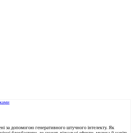
рені за допомогою генеративного штучного інтелекту. Як
інні блокбастери, де сюжет, візуальні ефекти, музика й навіть