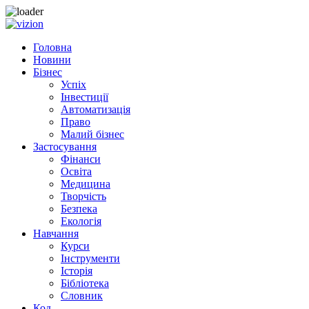
Skip to content
Головна
Новини
Бізнес
Успіх
Інвестиції
Автоматизація
Право
Малий бізнес
Застосування
Фінанси
Освіта
Медицина
Творчість
Безпека
Екологія
Навчання
Курси
Інструменти
Історія
Бібліотека
Словник
Код