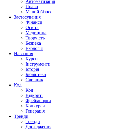
Автоматизація
Право
Малий бізнес
Застосування
Фінанси
Освіта
Медицина
Творчість
Безпека
Екологія
Навчання
Курси
Інструменти
Історія
Бібліотека
Словник
Код
Код
Відкриті
Фреймворки
Конкурси
Генерація
Тренди
Тренди
Дослідження