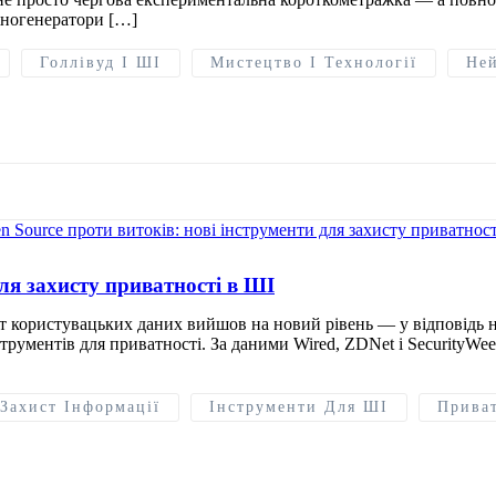
іногенератори […]
Голлівуд І ШІ
Мистецтво І Технології
Ней
для захисту приватності в ШІ
ст користувацьких даних вийшов на новий рівень — у відповідь на
трументів для приватності. За даними Wired, ZDNet і SecurityWe
Захист Інформації
Інструменти Для ШІ
Приват