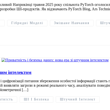
важливий Наприкінці травня 2025 року спільнота PyTorch оголоси
зробки ШІ-продуктів. Як відзначають PyTorch Blog, Ars Technica 
0
Гібридні Моделі
Змішане Навчання
Штуч
чним інтелектом
 цифровізації питання збереження особистої інформації стають п
й виявляти загрози в режимі реального часу, аналізувати поведі
біометричної […]
атність
ШІ І Безпека
Штучний Інтелект