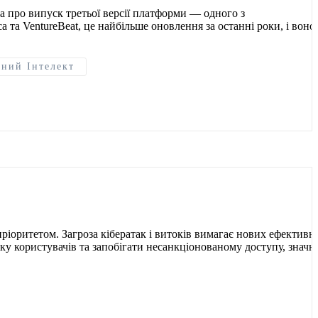
ла про випуск третьої версії платформи — одного з
та VentureBeat, це найбільше оновлення за останні роки, і воно
ний Інтелект
ріоритетом. Загроза кібератак і витоків вимагає нових ефективн
нку користувачів та запобігати несанкціонованому доступу, значн