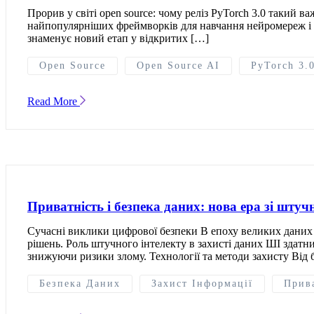
Прорив у світі open source: чому реліз PyTorch 3.0 такий 
найпопулярніших фреймворків для навчання нейромереж і ро
знаменує новий етап у відкритих […]
Open Source
Open Source AI
PyTorch 3.
Read More
Приватність і безпека даних: нова ера зі шту
Сучасні виклики цифрової безпеки В епоху великих даних і
рішень. Роль штучного інтелекту в захисті даних ШІ здатни
знижуючи ризики злому. Технології та методи захисту Від 
Безпека Даних
Захист Інформації
Прив