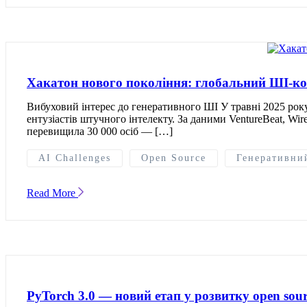
Хакатон нового покоління: глобальний ШІ-ко
Вибуховий інтерес до генеративного ШІ У травні 2025 року
ентузіастів штучного інтелекту. За даними VentureBeat, Wire
перевищила 30 000 осіб — […]
AI Challenges
Open Source
Генеративни
Read More
PyTorch 3.0 — новий етап у розвитку open sou