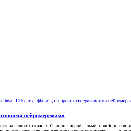
еративними нейромережами
 року на великих екранах з’явилися перші фільми, повністю ство
це не просто чергова експериментальна короткометражка — а повноц