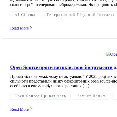
голоси героїв згенеровані нейромережами. Як працюють к
AI Cinema
Генеративний Штучний Інтелект
Read More
Open Source проти витоків: нові інструменти 
Приватність на межі: чому це актуально? У 2025 році захи
спільноти представили низку безкоштовних open source-інс
особливо в епоху вибухового зростання […]
Open Source Приватність
Захист Даних
Read More