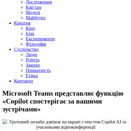
Дослідження
Кар’єра
Моделі
Майбутнє
Креатив
Кіно
Ігри
Експерименти
Філософія
Суспільство
Люди
Робота
Закони
Приватність
Етика
Контакти
Microsoft Teams представляє функцію
«Copilot спостерігає за вашими
зустрічами»