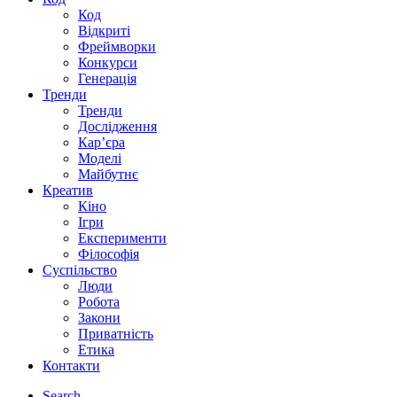
Код
Відкриті
Фреймворки
Конкурси
Генерація
Тренди
Тренди
Дослідження
Кар’єра
Моделі
Майбутнє
Креатив
Кіно
Ігри
Експерименти
Філософія
Суспільство
Люди
Робота
Закони
Приватність
Етика
Контакти
Search