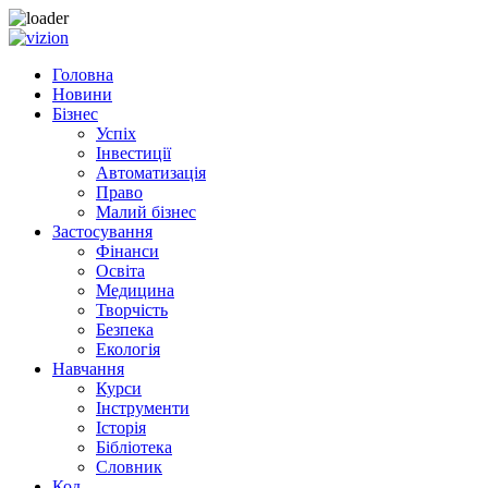
Skip to content
Головна
Новини
Бізнес
Успіх
Інвестиції
Автоматизація
Право
Малий бізнес
Застосування
Фінанси
Освіта
Медицина
Творчість
Безпека
Екологія
Навчання
Курси
Інструменти
Історія
Бібліотека
Словник
Код