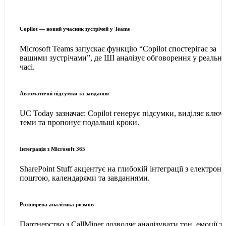
Copilot — новий учасник зустрічей у Teams
Microsoft Teams запускає функцію “Copilot спостерігає за
вашими зустрічами”, де ШІ аналізує обговорення у реальн
часі.
Автоматичні підсумки та завдання
UC Today зазначає: Copilot генерує підсумки, виділяє ключ
теми та пропонує подальші кроки.
Інтеграція з Microsoft 365
SharePoint Stuff акцентує на глибокій інтеграції з електрон
поштою, календарями та завданнями.
Розширена аналітика розмов
Партнерство з CallMiner дозволяє аналізувати тон, емоції т