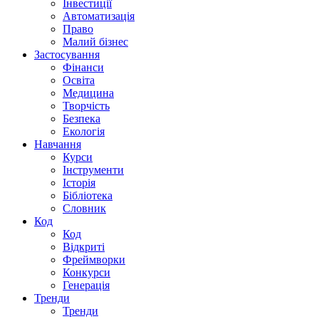
Інвестиції
Автоматизація
Право
Малий бізнес
Застосування
Фінанси
Освіта
Медицина
Творчість
Безпека
Екологія
Навчання
Курси
Інструменти
Історія
Бібліотека
Словник
Код
Код
Відкриті
Фреймворки
Конкурси
Генерація
Тренди
Тренди