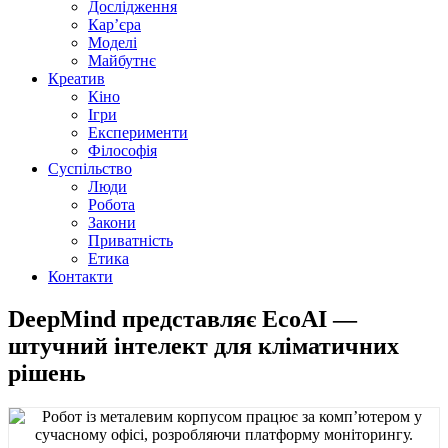
Дослідження
Кар’єра
Моделі
Майбутнє
Креатив
Кіно
Ігри
Експерименти
Філософія
Суспільство
Люди
Робота
Закони
Приватність
Етика
Контакти
DeepMind представляє EcoAI —
штучний інтелект для кліматичних
рішень