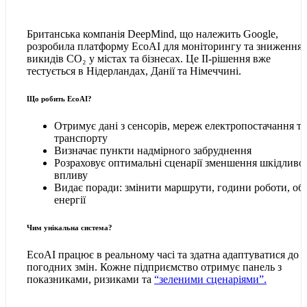
Британська компанія DeepMind, що належить Google,
розробила платформу EcoAI для моніторингу та зниження
викидів CO₂ у містах та бізнесах. Це ІІ-рішення вже
тестується в Нідерландах, Данії та Німеччині.
Що робить EcoAI?
Отримує дані з сенсорів, мереж електропостачання та
транспорту
Визначає пункти надмірного забруднення
Розраховує оптимальні сценарії зменшення шкідливо
впливу
Видає поради: змінити маршрути, години роботи, об
енергії
Чим унікальна система?
EcoAI працює в реальному часі та здатна адаптуватися до
погодних змін. Кожне підприємство отримує панель з
показниками, ризиками та
“зеленими сценаріями”.