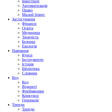
Інвестиції
Автоматизація
Право
Малий бізнес
Застосування
Фінанси
Освіта
Медицина
Творчість
Безпека
Екологія
Навчання
Курси
Інструменти
Історія
Бібліотека
Словник
Код
Код
Відкриті
Фреймворки
Конкурси
Генерація
Тренди
Тренди