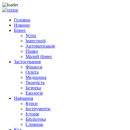
Skip to content
Головна
Новини
Бізнес
Успіх
Інвестиції
Автоматизація
Право
Малий бізнес
Застосування
Фінанси
Освіта
Медицина
Творчість
Безпека
Екологія
Навчання
Курси
Інструменти
Історія
Бібліотека
Словник
Код