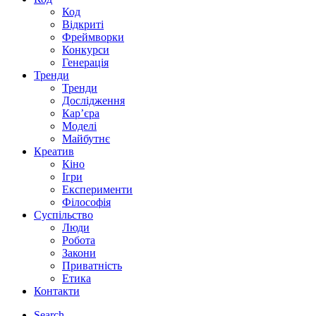
Код
Відкриті
Фреймворки
Конкурси
Генерація
Тренди
Тренди
Дослідження
Кар’єра
Моделі
Майбутнє
Креатив
Кіно
Ігри
Експерименти
Філософія
Суспільство
Люди
Робота
Закони
Приватність
Етика
Контакти
Search