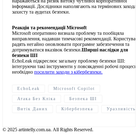
наражаються на ризик витоку чутливої корпоративної
інформації. Дослідники наполягають на термінових заходах
захисту та аудитах безпеки.
Реакція та рекомендації Microsoft
Microsoft оперативно визнала проблему та пообіцяла
виправлення, надавши тимчасові рекомендації. Користува
радять негайно оновлювати програмне забезпечення та
дотримуватися вказівок безпеки.
Ширші наслідки для
безпеки ШІ
EchoLeak підкреслює загальну проблему безпеки ШІ:
інтегруючи такі інструменти у повсякденні робочі процеси
необхідно
посилити заходи з кібербезпеки.
EchoLeak
Microsoft Copilot
Атака Без Кліка
Безпека ШІ
Витік Даних
Кібербезпека
Уразливість
© 2025 artintelly.com.ua. All Rights Reserved.