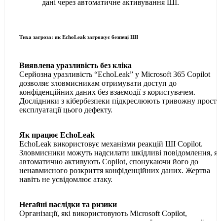
Тиха загроза: як EchoLeak загрожує безпеці ШІ
Виявлена уразливість без кліка
Серйозна уразливість “EchoLeak” у Microsoft 365 Copilot
дозволяє зловмисникам отримувати доступ до
конфіденційних даних без взаємодії з користувачем.
Дослідники з кібербезпеки підкреслюють тривожну просто
експлуатації цього дефекту.
Як працює EchoLeak
EchoLeak використовує механізми реакцій ШІ Copilot.
Зловмисники можуть надсилати шкідливі повідомлення, як
автоматично активують Copilot, спонукаючи його до
ненавмисного розкриття конфіденційних даних. Жертва
навіть не усвідомлює атаку.
Негайні наслідки та ризики
Організації, які використовують Microsoft Copilot,