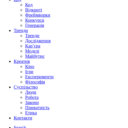
Код
Відкриті
Фреймворки
Конкурси
Генерація
Тренди
Тренди
Дослідження
Кар’єра
Моделі
Майбутнє
Креатив
Кіно
Ігри
Експерименти
Філософія
Суспільство
Люди
Робота
Закони
Приватність
Етика
Контакти
Search