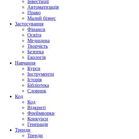
Інвестиції
Автоматизація
Право
Малий бізнес
Застосування
Фінанси
Освіта
Медицина
Творчість
Безпека
Екологія
Навчання
Курси
Інструменти
Історія
Бібліотека
Словник
Код
Код
Відкриті
Фреймворки
Конкурси
Генерація
Тренди
Тренди