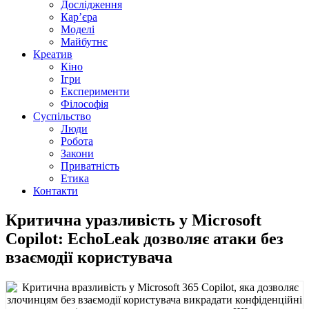
Дослідження
Кар’єра
Моделі
Майбутнє
Креатив
Кіно
Ігри
Експерименти
Філософія
Суспільство
Люди
Робота
Закони
Приватність
Етика
Контакти
Критична уразливість у Microsoft
Copilot: EchoLeak дозволяє атаки без
взаємодії користувача