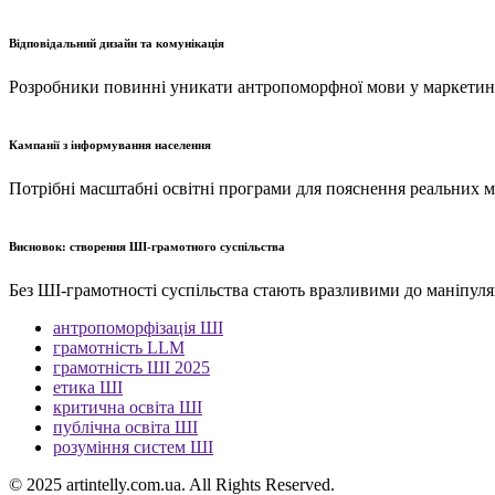
Відповідальний дизайн та комунікація
Розробники повинні уникати антропоморфної мови у маркетинг
Кампанії з інформування населення
Потрібні масштабні освітні програми для пояснення реальних 
Висновок: створення ШІ-грамотного суспільства
Без ШІ-грамотності суспільства стають вразливими до маніпуля
антропоморфізація ШІ
грамотність LLM
грамотність ШІ 2025
етика ШІ
критична освіта ШІ
публічна освіта ШІ
розуміння систем ШІ
© 2025 artintelly.com.ua. All Rights Reserved.