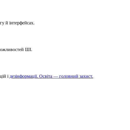
у й інтерфейсах.
можливостей ШІ.
цій і
дезінформації. Освіта — головний захист.