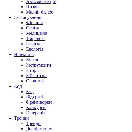
Автоматизація
Право
Малий бізнес
Застосування
Фінанси
Освіта
Медицина
Творчість
Безпека
Екологія
Навчання
Курси
Інструменти
Історія
Бібліотека
Словник
Код
Код
Відкриті
Фреймворки
Конкурси
Генерація
Тренди
Тренди
Дослідження