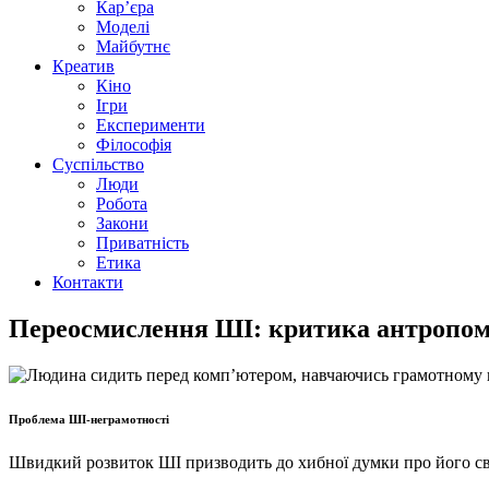
Кар’єра
Моделі
Майбутнє
Креатив
Кіно
Ігри
Експерименти
Філософія
Суспільство
Люди
Робота
Закони
Приватність
Етика
Контакти
Переосмислення ШІ: критика антропомо
Проблема ШІ-неграмотності
Швидкий розвиток ШІ призводить до хибної думки про його свід