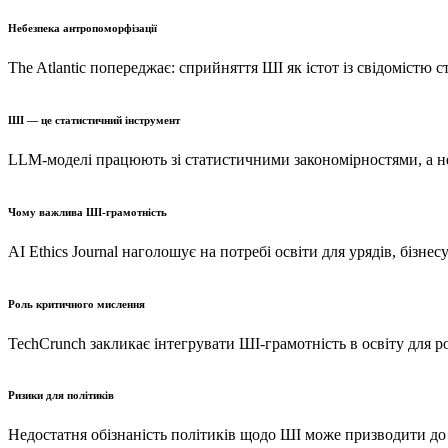
Небезпека антропоморфізації
The Atlantic попереджає: сприйняття ШІ як істот із свідомістю 
ШІ — це статистичний інструмент
LLM-моделі працюють зі статистичними закономірностями, а н
Чому важлива ШІ-грамотність
AI Ethics Journal наголошує на потребі освіти для урядів, бізн
Роль критичного мислення
TechCrunch закликає інтегрувати ШІ-грамотність в освіту для 
Ризики для політиків
Недостатня обізнаність політиків щодо ШІ може призводити до