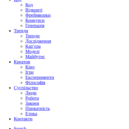
Код
Відкриті
Фреймворки
Конкурси
Генерація
Тренди
Тренди
Дослідження
Кар’єра
Моделі
Майбутнє
Креатив
Кіно
Ігри
Експерименти
Філософія
Суспільство
Люди
Робота
Закони
Приватність
Етика
Контакти
Search