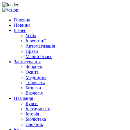
Skip
to
Головна
content
Новини
Бізнес
Успіх
Інвестиції
Автоматизація
Право
Малий бізнес
Застосування
Фінанси
Освіта
Медицина
Творчість
Безпека
Екологія
Навчання
Курси
Інструменти
Історія
Бібліотека
Словник
Код