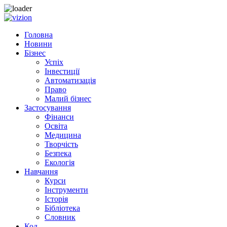
Skip
to
Головна
content
Новини
Бізнес
Успіх
Інвестиції
Автоматизація
Право
Малий бізнес
Застосування
Фінанси
Освіта
Медицина
Творчість
Безпека
Екологія
Навчання
Курси
Інструменти
Історія
Бібліотека
Словник
Код