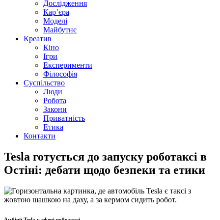
Дослідження
Кар’єра
Моделі
Майбутнє
Креатив
Кіно
Ігри
Експерименти
Філософія
Суспільство
Люди
Робота
Закони
Приватність
Етика
Контакти
Tesla готується до запуску роботаксі в
Остіні: дебати щодо безпеки та етики
Амбіції Tesla у сфері роботаксі