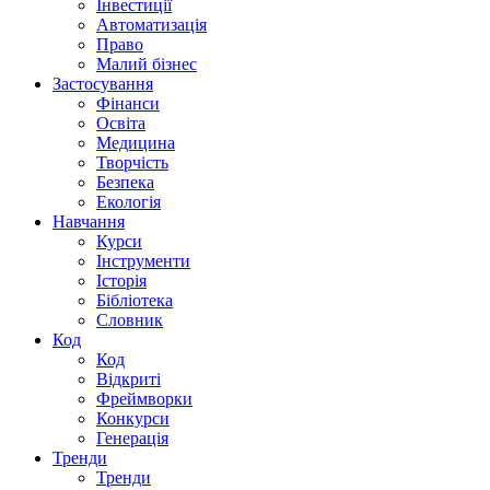
Інвестиції
Автоматизація
Право
Малий бізнес
Застосування
Фінанси
Освіта
Медицина
Творчість
Безпека
Екологія
Навчання
Курси
Інструменти
Історія
Бібліотека
Словник
Код
Код
Відкриті
Фреймворки
Конкурси
Генерація
Тренди
Тренди