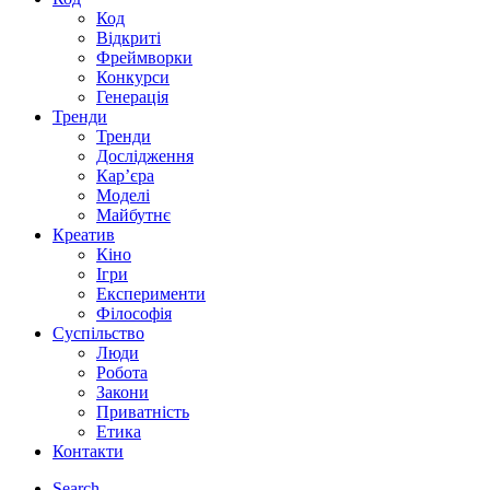
Код
Відкриті
Фреймворки
Конкурси
Генерація
Тренди
Тренди
Дослідження
Кар’єра
Моделі
Майбутнє
Креатив
Кіно
Ігри
Експерименти
Філософія
Суспільство
Люди
Робота
Закони
Приватність
Етика
Контакти
Search