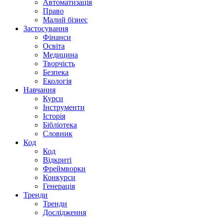
Автоматизація
Право
Малий бізнес
Застосування
Фінанси
Освіта
Медицина
Творчість
Безпека
Екологія
Навчання
Курси
Інструменти
Історія
Бібліотека
Словник
Код
Код
Відкриті
Фреймворки
Конкурси
Генерація
Тренди
Тренди
Дослідження