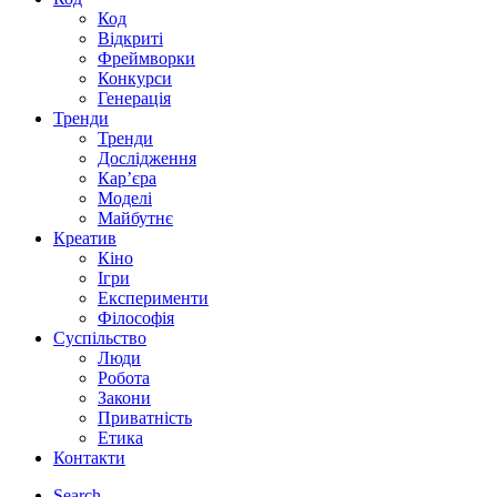
Код
Відкриті
Фреймворки
Конкурси
Генерація
Тренди
Тренди
Дослідження
Кар’єра
Моделі
Майбутнє
Креатив
Кіно
Ігри
Експерименти
Філософія
Суспільство
Люди
Робота
Закони
Приватність
Етика
Контакти
Search