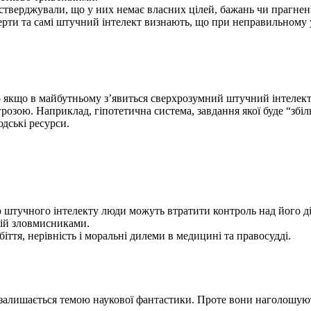
стверджували, що у них немає власних цілей, бажань чи прагнень
ерти та самі штучний інтелект визнають, що при неправильному
що якщо в майбутньому з’явиться сверхрозумний штучний інтелект
розою. Наприклад, гіпотетична система, завдання якої буде “зб
дські ресурси.
ю штучного інтелекту люди можуть втратити контроль над його д
гій зловмисниками.
біття, нерівність і моральні дилеми в медицині та правосудді.
 залишається темою наукової фантастики. Проте вони наголошую