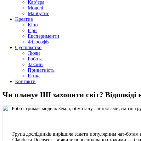
Кар’єра
Моделі
Майбутнє
Креатив
Кіно
Ігри
Експерименти
Філософія
Суспільство
Люди
Робота
Закони
Приватність
Етика
Контакти
Чи планує ШІ захопити світ? Відповіді 
Група дослідників вирішила задати популярним чат-ботам в
Claude та Deepseek, виявилися несподівано схожими — і ч