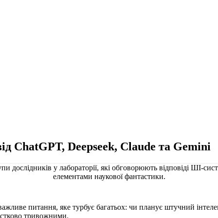
від ChatGPT, Deepseek, Claude та Gemini
ажливе питання, яке турбує багатьох: чи планує штучний інтелек
астково тривожними.