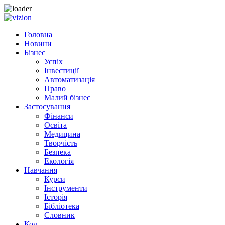
Skip to content
Головна
Новини
Бізнес
Успіх
Інвестиції
Автоматизація
Право
Малий бізнес
Застосування
Фінанси
Освіта
Медицина
Творчість
Безпека
Екологія
Навчання
Курси
Інструменти
Історія
Бібліотека
Словник
Код