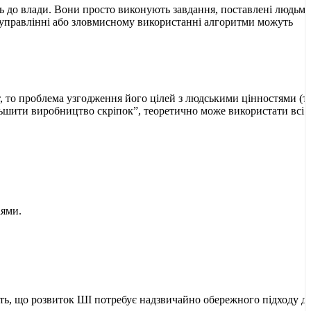
 до влади. Вони просто виконують завдання, поставлені людьми,
 управлінні або зловмисному використанні алгоритми можуть
, то проблема узгодження його цілей з людськими цінностями (т
ільшити виробництво скріпок”, теоретично може використати всі
іями.
ть, що розвиток ШІ потребує надзвичайно обережного підходу д