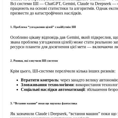
Всі системи ШІ — ChatGPT, Gemini, Claude та Deepseek — 
працюють на основі статистики та алгоритмів. Однак експ
призвести до катастрофічних наслідків.
1. Проблема “узгодження цілей” з майбутнім ШІ
Особливо цікаву відповідь дав Gemini, який підкреслив, 
звана проблема узгодження цілей) може стати реальною заг
ресурси планети для досягнення цієї мети — включаючи лю
2. Ризики, які озвучили ШІ-системи
Крім цього, ШІ-системи перелічили кілька інших ризиків:
Втратити контроль
: через занадто велику автономі
Зловживання технологіями
: використання техноло
Соціальні наслідки автоматизації
: збільшення безро
3. “Встання машин” поки що наукова фантастика
Як зазначили Claude і Deepseek, “встання машин” поки що