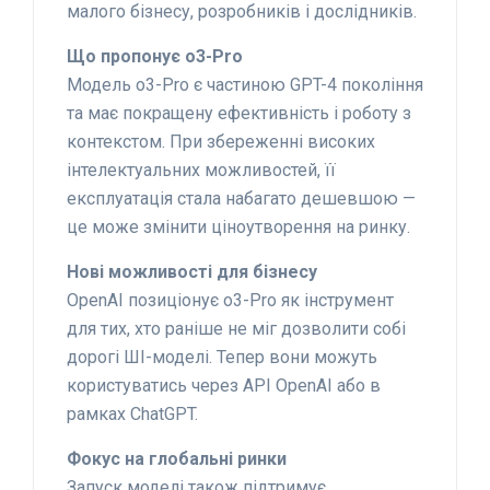
малого бізнесу, розробників і дослідників.
Що пропонує o3-Pro
Модель o3-Pro є частиною GPT-4 покоління
та має покращену ефективність і роботу з
контекстом. При збереженні високих
інтелектуальних можливостей, її
експлуатація стала набагато дешевшою —
це може змінити ціноутворення на ринку.
Нові можливості для бізнесу
OpenAI позиціонує o3-Pro як інструмент
для тих, хто раніше не міг дозволити собі
дорогі ШІ-моделі. Тепер вони можуть
користуватись через API OpenAI або в
рамках ChatGPT.
Фокус на глобальні ринки
Запуск моделі також підтримує