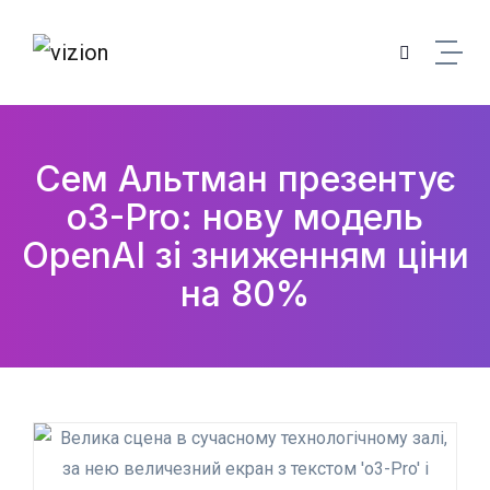
Skip to content
Сем Альтман презентує
o3-Pro: нову модель
OpenAI зі зниженням ціни
на 80%