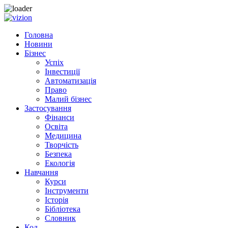
Skip to content
Головна
Новини
Бізнес
Успіх
Інвестиції
Автоматизація
Право
Малий бізнес
Застосування
Фінанси
Освіта
Медицина
Творчість
Безпека
Екологія
Навчання
Курси
Інструменти
Історія
Бібліотека
Словник
Код