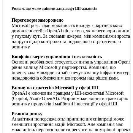
Розкол, що може змінити ландшафт ШІ-альянсів
Переговори заморожено
Microsoft розглядає можливість виходу з партнерських
домовленостей з OpenAI після того, як переговори опинил
у глухому куті. За словами джерел, між компаніями зростає
напруга щодо контролю та подальшого стратегічного
розвитку.
Конфлікт через управління і незалежність
Основні розбіжності стосуються питань управління OpenAI
рівня впливу Microsoft у партнерстві. Компанія, що
інвестувала мільярди та забезпечує хмарну інфраструктуру,
незадоволена обмеженим контролем над рішеннями.
Вплив на стратегію Microsoft у сфері ШІ
OpenAI є ключовим гравцем у ШІ-екосистемі Microsoft
(Copilot, Azure OpenAI). Розрив може змінити траєкторію
розвитку продуктів і майбутні інвестиції у сфері ШІ.
Реакція ринку
Аналітики попереджають: припинення співпраці може
зменшити зростання акцій Microsoft. Але компанія має
можливість перерозподілити ресурси на внутрішні проекти