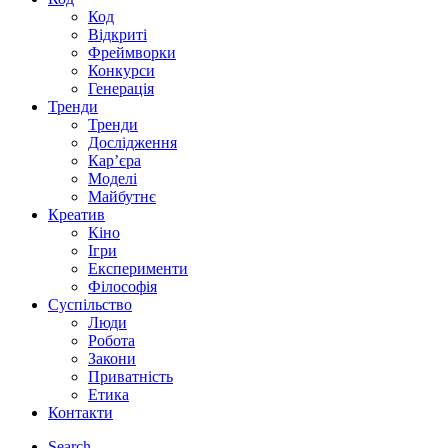
Код
Відкриті
Фреймворки
Конкурси
Генерація
Тренди
Тренди
Дослідження
Кар’єра
Моделі
Майбутнє
Креатив
Кіно
Ігри
Експерименти
Філософія
Суспільство
Люди
Робота
Закони
Приватність
Етика
Контакти
Search