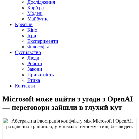
Дослідження
Кар’єра
Моделі
Майбутнє
Креатив
Кіно
Ігри
Експерименти
Філософія
Суспільство
Люди
Робота
Закони
Приватність
Етика
Контакти
Microsoft може вийти з угоди з OpenAI
— переговори зайшли в глухий кут