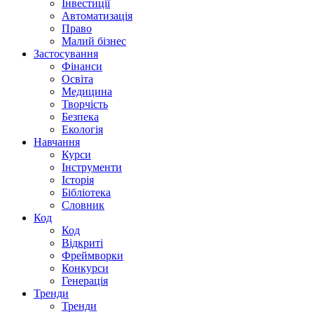
Інвестиції
Автоматизація
Право
Малий бізнес
Застосування
Фінанси
Освіта
Медицина
Творчість
Безпека
Екологія
Навчання
Курси
Інструменти
Історія
Бібліотека
Словник
Код
Код
Відкриті
Фреймворки
Конкурси
Генерація
Тренди
Тренди