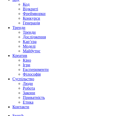
Код
Відкриті
Фреймворки
Конкурси
Генерація
Тренди
Тренди
Дослідження
Кар’єра
Моделі
Майбутнє
Креатив
Кіно
Ігри
Експерименти
Філософія
Суспільство
Люди
Робота
Закони
Приватність
Етика
Контакти
Search