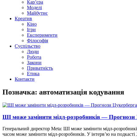
Кар’єра
Моделі
Майбутнє
Креатив
Кіно
Ігри
Експерименти
Філософія
Суспільство
Люди
Робота
Закони
Приватність
Етика
Контакти
Позначка: автоматизація кодування
ШІ може замінити мідл-розробників — Прогнози
Генеральний директор Meta: ШІ може замінити мідл-розробник
часом може замінити мідл-розробників. У інтерв’ю на подкасті 