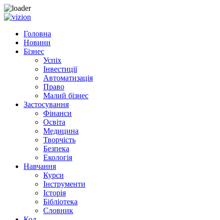
Skip
to
Головна
content
Новини
Бізнес
Успіх
Інвестиції
Автоматизація
Право
Малий бізнес
Застосування
Фінанси
Освіта
Медицина
Творчість
Безпека
Екологія
Навчання
Курси
Інструменти
Історія
Бібліотека
Словник
Код