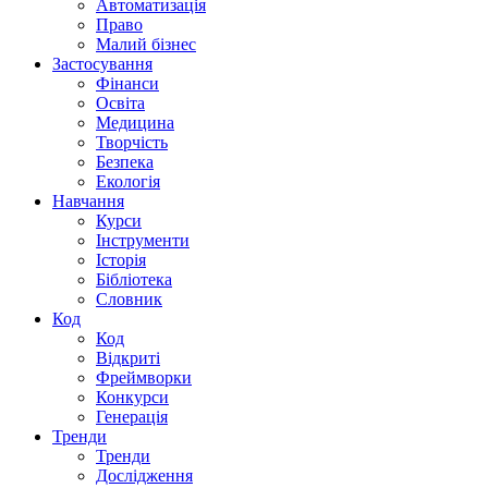
Автоматизація
Право
Малий бізнес
Застосування
Фінанси
Освіта
Медицина
Творчість
Безпека
Екологія
Навчання
Курси
Інструменти
Історія
Бібліотека
Словник
Код
Код
Відкриті
Фреймворки
Конкурси
Генерація
Тренди
Тренди
Дослідження