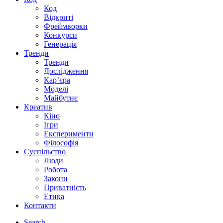
Код
Відкриті
Фреймворки
Конкурси
Генерація
Тренди
Тренди
Дослідження
Кар’єра
Моделі
Майбутнє
Креатив
Кіно
Ігри
Експерименти
Філософія
Суспільство
Люди
Робота
Закони
Приватність
Етика
Контакти
Search