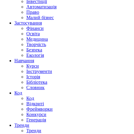
Інвестиції
Автоматизація
Право
Малий бізнес
Застосування
Фінанси
Освіта
Медицина
Творчість
Безпека
Екологія
Навчання
Курси
Інструменти
Історія
Бібліотека
Словник
Код
Код
Відкриті
Фреймворки
Конкурси
Генерація
Тренди
Тренди