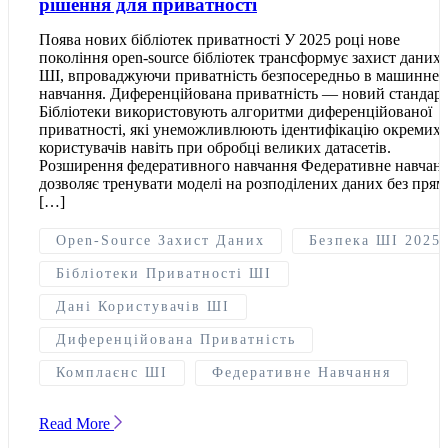
рішення для приватності
Поява нових бібліотек приватності У 2025 році нове
покоління open-source бібліотек трансформує захист даних 
ШІ, впроваджуючи приватність безпосередньо в машинне
навчання. Диференційована приватність — новий стандар
Бібліотеки використовують алгоритми диференційованої
приватності, які унеможливлюють ідентифікацію окремих
користувачів навіть при обробці великих датасетів.
Розширення федеративного навчання Федеративне навчан
дозволяє тренувати моделі на розподілених даних без прям
[…]
Open-Source Захист Даних
Безпека ШІ 2025
Бібліотеки Приватності ШІ
Дані Користувачів ШІ
Диференційована Приватність
Комплаєнс ШІ
Федеративне Навчання
Read More