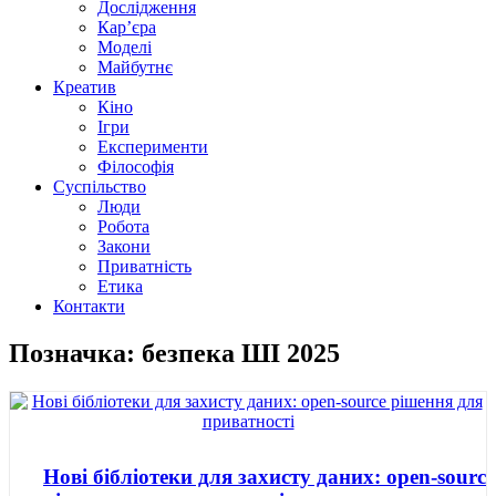
Дослідження
Кар’єра
Моделі
Майбутнє
Креатив
Кіно
Ігри
Експерименти
Філософія
Суспільство
Люди
Робота
Закони
Приватність
Етика
Контакти
Позначка: безпека ШІ 2025
Нові бібліотеки для захисту даних: open-source