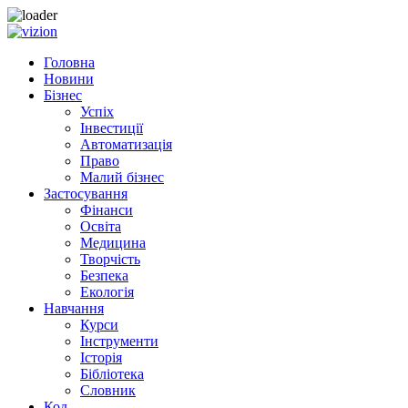
Skip to content
Головна
Новини
Бізнес
Успіх
Інвестиції
Автоматизація
Право
Малий бізнес
Застосування
Фінанси
Освіта
Медицина
Творчість
Безпека
Екологія
Навчання
Курси
Інструменти
Історія
Бібліотека
Словник
Код