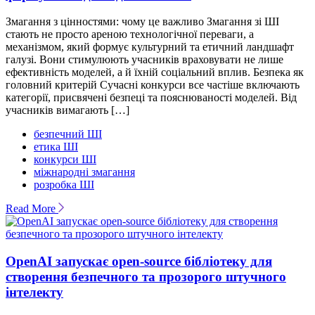
Змагання з цінностями: чому це важливо Змагання зі ШІ
стають не просто ареною технологічної переваги, а
механізмом, який формує культурний та етичний ландшафт
галузі. Вони стимулюють учасників враховувати не лише
ефективність моделей, а й їхній соціальний вплив. Безпека як
головний критерій Сучасні конкурси все частіше включають
категорії, присвячені безпеці та пояснюваності моделей. Від
учасників вимагають […]
безпечний ШІ
етика ШІ
конкурси ШІ
міжнародні змагання
розробка ШІ
Read More
OpenAI запускає open-source бібліотеку для
створення безпечного та прозорого штучного
інтелекту