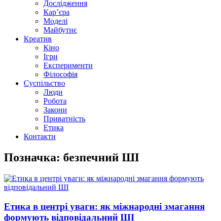
Дослідження
Кар’єра
Моделі
Майбутнє
Креатив
Кіно
Ігри
Експерименти
Філософія
Суспільство
Люди
Робота
Закони
Приватність
Етика
Контакти
Позначка: безпечний ШІ
Етика в центрі уваги: як міжнародні змагання
формують відповідальний ШІ