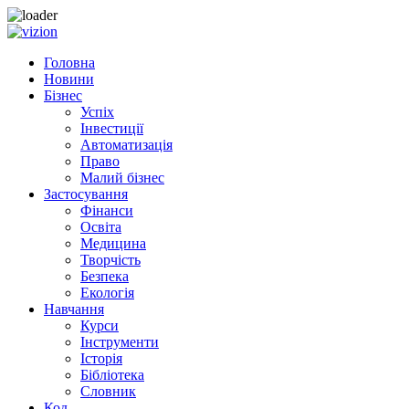
Skip
to
Головна
content
Новини
Бізнес
Успіх
Інвестиції
Автоматизація
Право
Малий бізнес
Застосування
Фінанси
Освіта
Медицина
Творчість
Безпека
Екологія
Навчання
Курси
Інструменти
Історія
Бібліотека
Словник
Код