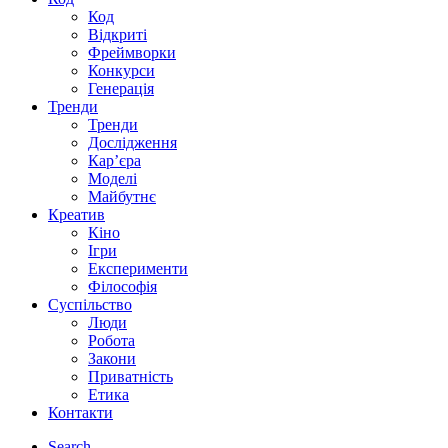
Код
Відкриті
Фреймворки
Конкурси
Генерація
Тренди
Тренди
Дослідження
Кар’єра
Моделі
Майбутнє
Креатив
Кіно
Ігри
Експерименти
Філософія
Суспільство
Люди
Робота
Закони
Приватність
Етика
Контакти
Search