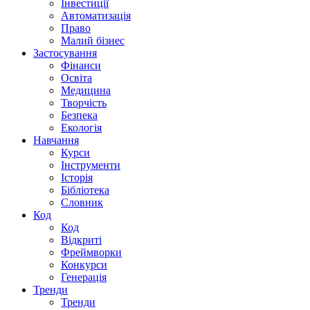
Інвестиції
Автоматизація
Право
Малий бізнес
Застосування
Фінанси
Освіта
Медицина
Творчість
Безпека
Екологія
Навчання
Курси
Інструменти
Історія
Бібліотека
Словник
Код
Код
Відкриті
Фреймворки
Конкурси
Генерація
Тренди
Тренди