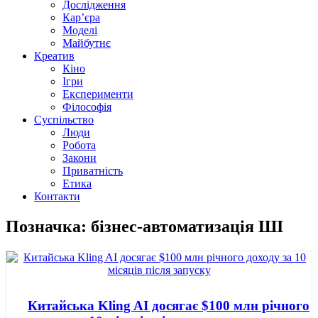
Дослідження
Кар’єра
Моделі
Майбутнє
Креатив
Кіно
Ігри
Експерименти
Філософія
Суспільство
Люди
Робота
Закони
Приватність
Етика
Контакти
Позначка: бізнес-автоматизація ШІ
Китайська Kling AI досягає $100 млн річного