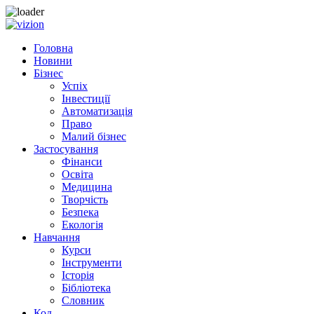
Skip to content
Головна
Новини
Бізнес
Успіх
Інвестиції
Автоматизація
Право
Малий бізнес
Застосування
Фінанси
Освіта
Медицина
Творчість
Безпека
Екологія
Навчання
Курси
Інструменти
Історія
Бібліотека
Словник
Код