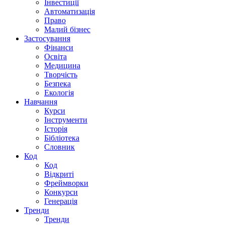
Інвестиції
Автоматизація
Право
Малий бізнес
Застосування
Фінанси
Освіта
Медицина
Творчість
Безпека
Екологія
Навчання
Курси
Інструменти
Історія
Бібліотека
Словник
Код
Код
Відкриті
Фреймворки
Конкурси
Генерація
Тренди
Тренди