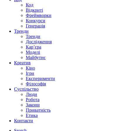
Код
Відкриті
Фреймворки
Конкурси
Генерація
Тренди
Тренди
Дослідження
Кар’єра
Моделі
Майбутнє
Креатив
Кіно
Ігри
Експерименти
Філософія
Суспільство
Люди
Робота
Закони
Приватність
Етика
Контакти
Search