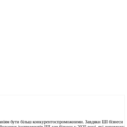
паніям бути більш конкурентоспроможними. Завдяки ШІ бізнеси
йкращих інструментів ШІ для бізнесу у 2025 році, які допоможут