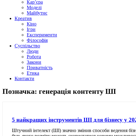
Кар’єра
Моделі
Майбутнє
Креатив
Кіно
Ігри
Експерименти
Філософія
Суспільство
Люди
Робота
Закони
Приватність
Етика
Контакти
Позначка: генерація контенту ШІ
5 найкращих інструментів ШІ для бізнесу у 20
Штучний інтелект (ШІ) значно змінив способи ведення біз
будь-якого розміру можуть скористатися новими можливостя