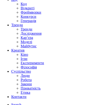
Код
Відкриті
Фреймворки
Конкурси
Генерація
Тренди
Тренди
Дослідження
Кар’єра
Моделі
Майбутнє
Креатив
Кіно
Ігри
Експерименти
Філософія
Суспільство
Люди
Робота
Закони
Приватність
Етика
Контакти
Search