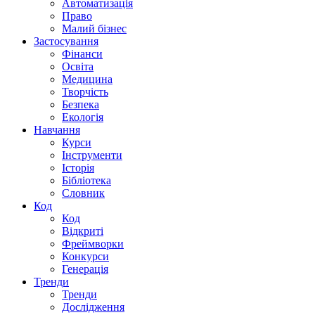
Автоматизація
Право
Малий бізнес
Застосування
Фінанси
Освіта
Медицина
Творчість
Безпека
Екологія
Навчання
Курси
Інструменти
Історія
Бібліотека
Словник
Код
Код
Відкриті
Фреймворки
Конкурси
Генерація
Тренди
Тренди
Дослідження