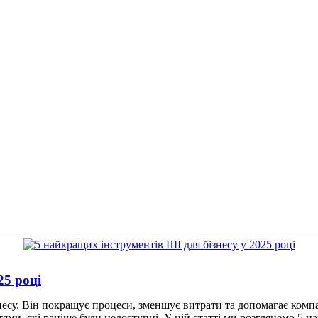
25 році
несу. Він покращує процеси, зменшує витрати та допомагає ком
ми, які раніше були недоступні. У цій статті ми розглянемо 5 на