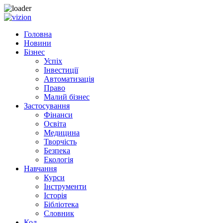
Skip to content
Головна
Новини
Бізнес
Успіх
Інвестиції
Автоматизація
Право
Малий бізнес
Застосування
Фінанси
Освіта
Медицина
Творчість
Безпека
Екологія
Навчання
Курси
Інструменти
Історія
Бібліотека
Словник
Код