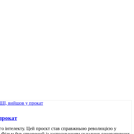
прокат
го інтелекту. Цей проєкт став справжньою революцією у
і. Фільм був створений із застосуванням складних генеративних