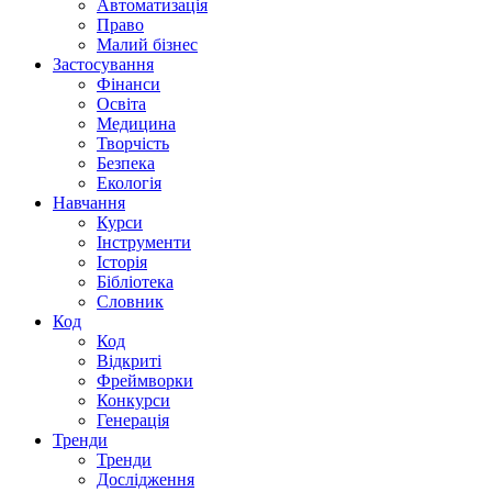
Автоматизація
Право
Малий бізнес
Застосування
Фінанси
Освіта
Медицина
Творчість
Безпека
Екологія
Навчання
Курси
Інструменти
Історія
Бібліотека
Словник
Код
Код
Відкриті
Фреймворки
Конкурси
Генерація
Тренди
Тренди
Дослідження