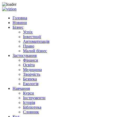
Skip to content
Головна
Новини
Бізнес
Успіх
Інвестиції
Автоматизація
Право
Малий бізнес
Застосування
Фінанси
Освіта
Медицина
Творчість
Безпека
Екологія
Навчання
Курси
Інструменти
Історія
Бібліотека
Словник
Код