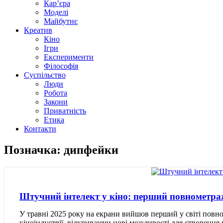
Кар’єра
Моделі
Майбутнє
Креатив
Кіно
Ігри
Експерименти
Філософія
Суспільство
Люди
Робота
Закони
Приватність
Етика
Контакти
Позначка: дипфейки
Штучний інтелект у кіно: перший повнометра
У травні 2025 року на екрани вийшов перший у світі пов
кіноіндустрії, відкриваючи нові можливості для створення