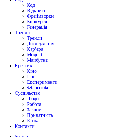
Код
Відкриті
Фреймворки
Конкурси
Генерація
Тренди
Тренди
Дослідження
Кар’єра
Моделі
Майбутнє
Креатив
Кіно
Ігри
Експерименти
Філософія
Суспільство
Люди
Робота
Закони
Приватність
Етика
Контакти
Search