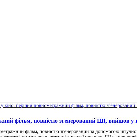
жний фільм, повністю згенерований ШІ, вийшов у 
нометражний фільм, повністю згенерований за допомогою штучно
 контенту і стимулюючи активні дискусії про роль ШІ в творчост