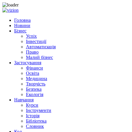
Skip to content
Головна
Новини
Бізнес
Успіх
Інвестиції
Автоматизація
Право
Малий бізнес
Застосування
Фінанси
Освіта
Медицина
Творчість
Безпека
Екологія
Навчання
Курси
Інструменти
Історія
Бібліотека
Словник
Код