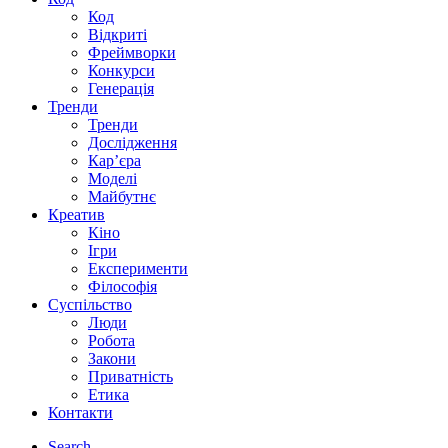
Код
Відкриті
Фреймворки
Конкурси
Генерація
Тренди
Тренди
Дослідження
Кар’єра
Моделі
Майбутнє
Креатив
Кіно
Ігри
Експерименти
Філософія
Суспільство
Люди
Робота
Закони
Приватність
Етика
Контакти
Search