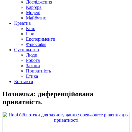
Дослідження
Кар’єра
Моделі
Майбутнє
Креатив
Кіно
Ігри
Експерименти
Філософія
Суспільство
Люди
Робота
Закони
Приватність
Етика
Контакти
Позначка: диференційована
приватність