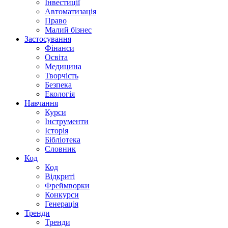
Інвестиції
Автоматизація
Право
Малий бізнес
Застосування
Фінанси
Освіта
Медицина
Творчість
Безпека
Екологія
Навчання
Курси
Інструменти
Історія
Бібліотека
Словник
Код
Код
Відкриті
Фреймворки
Конкурси
Генерація
Тренди
Тренди