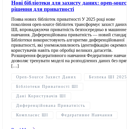
Нові бібліотеки для захисту даних: open-source
рішення для приватності
Поява нових бібліотек приватності У 2025 році нове
покоління open-source бібліотек трансформує захист даних 
ШІ, впроваджуючи приватність безпосередньо в машинне
навчання. Диференційована приватність — новий стандар
Бібліотеки використовують алгоритми диференційованої
приватності, які унеможливлюють ідентифікацію окремих
користувачів навіть при обробці великих датасетів.
Розширення федеративного навчання Федеративне навчан
дозволяє тренувати моделі на розподілених даних без прям
[…]
Open-Source Захист Даних
Безпека ШІ 2025
Бібліотеки Приватності ШІ
Дані Користувачів ШІ
Диференційована Приватність
Комплаєнс ШІ
Федеративне Навчання