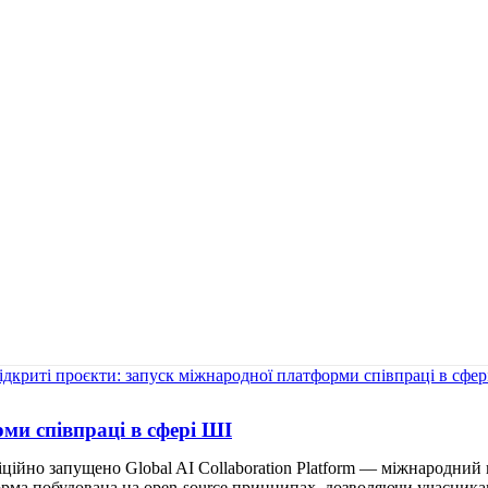
ми співпраці в сфері ШІ
ійно запущено Global AI Collaboration Platform — міжнародний п
рма побудована на open-source принципах, дозволяючи учасника