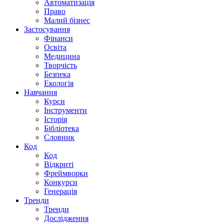
Автоматизація
Право
Малий бізнес
Застосування
Фінанси
Освіта
Медицина
Творчість
Безпека
Екологія
Навчання
Курси
Інструменти
Історія
Бібліотека
Словник
Код
Код
Відкриті
Фреймворки
Конкурси
Генерація
Тренди
Тренди
Дослідження