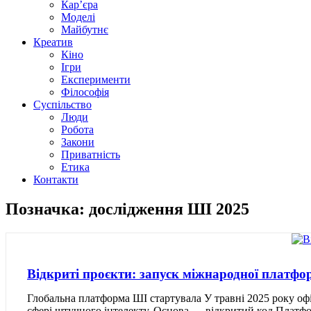
Кар’єра
Моделі
Майбутнє
Креатив
Кіно
Ігри
Експерименти
Філософія
Суспільство
Люди
Робота
Закони
Приватність
Етика
Контакти
Позначка: дослідження ШІ 2025
Відкриті проєкти: запуск міжнародної платфор
Глобальна платформа ШІ стартувала У травні 2025 року офіц
сфері штучного інтелекту. Основа — відкритий код Платфо