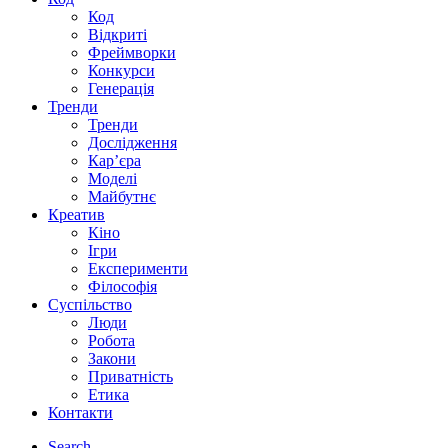
Код
Відкриті
Фреймворки
Конкурси
Генерація
Тренди
Тренди
Дослідження
Кар’єра
Моделі
Майбутнє
Креатив
Кіно
Ігри
Експерименти
Філософія
Суспільство
Люди
Робота
Закони
Приватність
Етика
Контакти
Search