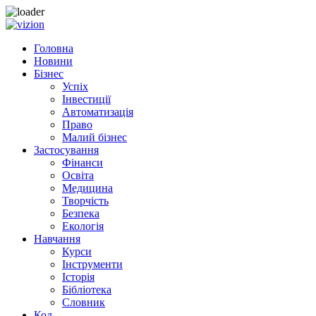
Skip to content
Головна
Новини
Бізнес
Успіх
Інвестиції
Автоматизація
Право
Малий бізнес
Застосування
Фінанси
Освіта
Медицина
Творчість
Безпека
Екологія
Навчання
Курси
Інструменти
Історія
Бібліотека
Словник
Код