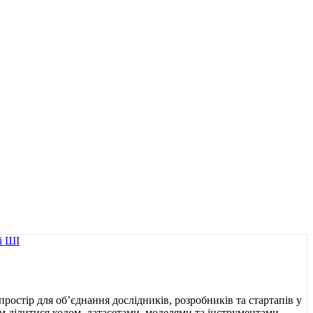
ростір для об’єднання дослідників, розробників та стартапів у
м ділитися кодом, датасетами, моделями та інструментами