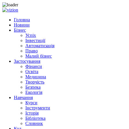
Skip
to
Головна
content
Новини
Бізнес
Успіх
Інвестиції
Автоматизація
Право
Малий бізнес
Застосування
Фінанси
Освіта
Медицина
Творчість
Безпека
Екологія
Навчання
Курси
Інструменти
Історія
Бібліотека
Словник
Код