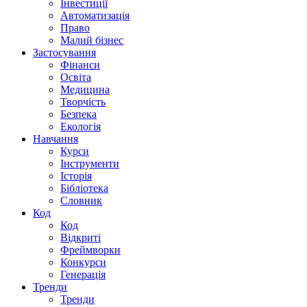
Інвестиції
Автоматизація
Право
Малий бізнес
Застосування
Фінанси
Освіта
Медицина
Творчість
Безпека
Екологія
Навчання
Курси
Інструменти
Історія
Бібліотека
Словник
Код
Код
Відкриті
Фреймворки
Конкурси
Генерація
Тренди
Тренди