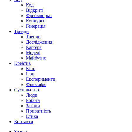
Код
Відкриті
Фреймворки
Конкурси
Генерація
Тренди
Тренди
Дослідження
Кар’єра
Моделі
Майбутнє
Креатив
Кіно
Ігри
Експерименти
Філософія
Суспільство
Люди
Робота
Закони
Приватність
Етика
Контакти
Search