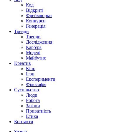
Код
Відкриті
Фреймворки
Конкурси
Генерація
Тренди
Тренди
Дослідження
Кар’єра
Моделі
Майбутнє
Креатив
Кіно
Ігри
Експерименти
Філософія
Суспільство
Люди
Робота
Закони
Приватність
Етика
Контакти
Search