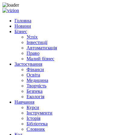
Skip to content
Головна
Новини
Бізнес
Успіх
Інвестиції
Автоматизація
Право
Малий бізнес
Застосування
Фінанси
Освіта
Медицина
Творчість
Безпека
Екологія
Навчання
Курси
Інструменти
Історія
Бібліотека
Словник
Код