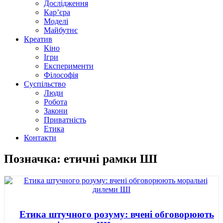
Дослідження
Кар’єра
Моделі
Майбутнє
Креатив
Кіно
Ігри
Експерименти
Філософія
Суспільство
Люди
Робота
Закони
Приватність
Етика
Контакти
Позначка: етичні рамки ШІ
Етика штучного розуму: вчені обговорюють