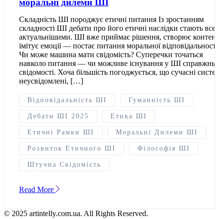
моральні дилеми ШІ
Складність ШІ породжує етичні питання Із зростанням
складності ШІ дебати про його етичні наслідки стають все
актуальнішими. ШІ вже приймає рішення, створює контент
імітує емоції — постає питання моральної відповідальності
Чи може машина мати свідомість? Суперечки точаться
навколо питання — чи можливе існування у ШІ справжньо
свідомості. Хоча більшість погоджується, що сучасні систе
неусвідомлені, […]
Відповідальність ШІ
Гуманність ШІ
Дебати ШІ 2025
Етика ШІ
Етичні Рамки ШІ
Моральні Дилеми ШІ
Розвиток Етичного ШІ
Філософія ШІ
Штучна Свідомість
Read More
© 2025 artintelly.com.ua. All Rights Reserved.