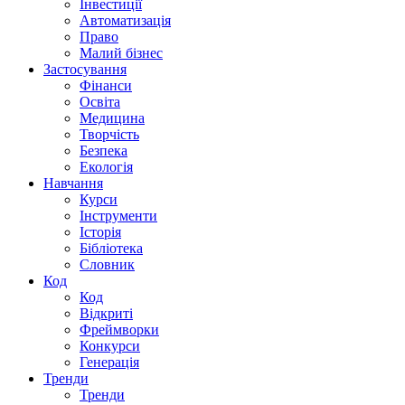
Інвестиції
Автоматизація
Право
Малий бізнес
Застосування
Фінанси
Освіта
Медицина
Творчість
Безпека
Екологія
Навчання
Курси
Інструменти
Історія
Бібліотека
Словник
Код
Код
Відкриті
Фреймворки
Конкурси
Генерація
Тренди
Тренди