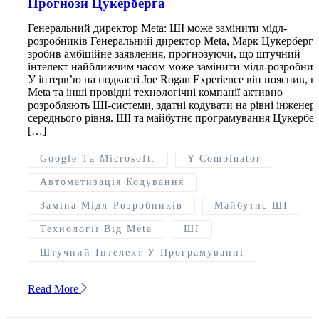
Прогнози Цукерберга
Генеральний директор Meta: ШІ може замінити мідл-
розробників Генеральний директор Meta, Марк Цукерберг,
зробив амбіційне заявлення, прогнозуючи, що штучний
інтелект найближчим часом може замінити мідл-розробник
У інтерв’ю на подкасті Joe Rogan Experience він пояснив, 
Meta та інші провідні технологічні компанії активно
розробляють ШІ-системи, здатні кодувати на рівні інженері
середнього рівня. ШІ та майбутнє програмування Цукербе
[…]
Google Та Microsoft.
Y Combinator
Автоматизація Кодування
Заміна Мідл-Розробників
Майбутнє ШІ
Технології Від Meta
ШІ
Штучний Інтелект У Програмуванні
Read More