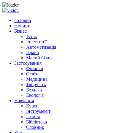
Skip to content
Головна
Новини
Бізнес
Успіх
Інвестиції
Автоматизація
Право
Малий бізнес
Застосування
Фінанси
Освіта
Медицина
Творчість
Безпека
Екологія
Навчання
Курси
Інструменти
Історія
Бібліотека
Словник
Код