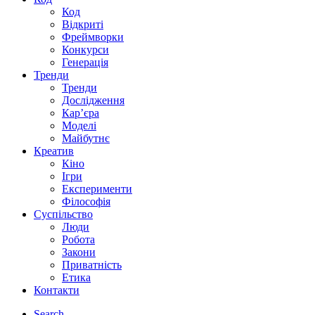
Код
Відкриті
Фреймворки
Конкурси
Генерація
Тренди
Тренди
Дослідження
Кар’єра
Моделі
Майбутнє
Креатив
Кіно
Ігри
Експерименти
Філософія
Суспільство
Люди
Робота
Закони
Приватність
Етика
Контакти
Search