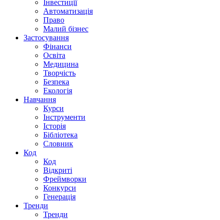
Інвестиції
Автоматизація
Право
Малий бізнес
Застосування
Фінанси
Освіта
Медицина
Творчість
Безпека
Екологія
Навчання
Курси
Інструменти
Історія
Бібліотека
Словник
Код
Код
Відкриті
Фреймворки
Конкурси
Генерація
Тренди
Тренди