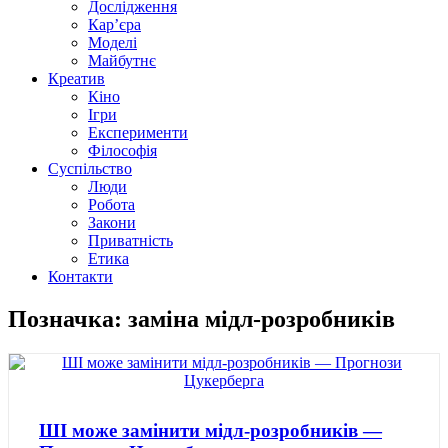
Дослідження
Кар’єра
Моделі
Майбутнє
Креатив
Кіно
Ігри
Експерименти
Філософія
Суспільство
Люди
Робота
Закони
Приватність
Етика
Контакти
Позначка: заміна мідл-розробників
ШІ може замінити мідл-розробників —