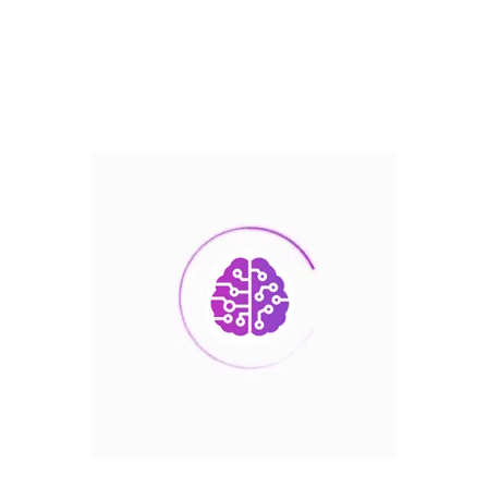
Взломи фінансових
систем із
використанням ШІ
стають реальністю
ШІ виходить на арену фінзлочинів
Кібератаки із застосуванням ШІ на банки
та платіжні системи більше не теорія —
вони вже відбуваються по всьому світу.
Фішинг 2.0 та соціальна інженерія
Bobsguide повідомляє: ШІ створює
переконливі фішингові листи, синтетичні
голоси для шахрайських дзвінків та