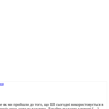
ле як ми прийшли до того, що ШІ сьогодні використовується в
приніс щось нове та важливе. Давайте згадаємо ключові […]