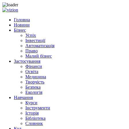
Skip to content
Головна
Новини
Бізнес
Успіх
Інвестиції
Автоматизація
Право
Малий бізнес
Застосування
Фінанси
Освіта
Медицина
Творчість
Безпека
Екологія
Навчання
Курси
Інструменти
Історія
Бібліотека
Словник
Код