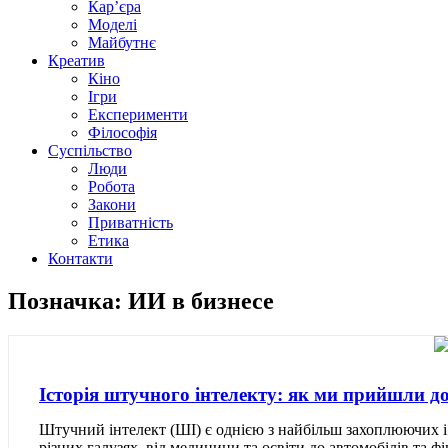
Кар’єра
Моделі
Майбутнє
Креатив
Кіно
Ігри
Експерименти
Філософія
Суспільство
Люди
Робота
Закони
Приватність
Етика
Контакти
Позначка: ИИ в бизнесе
Історія штучного інтелекту: як ми прийшли д
Штучний інтелект (ШІ) є однією з найбільш захоплюючих і
різних галузях, від медицини та освіти до автомобілів та 