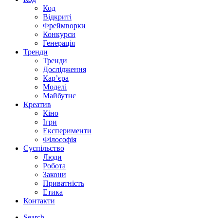
Код
Відкриті
Фреймворки
Конкурси
Генерація
Тренди
Тренди
Дослідження
Кар’єра
Моделі
Майбутнє
Креатив
Кіно
Ігри
Експерименти
Філософія
Суспільство
Люди
Робота
Закони
Приватність
Етика
Контакти
Search