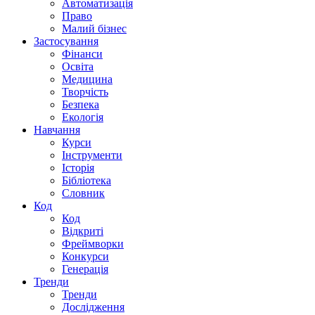
Автоматизація
Право
Малий бізнес
Застосування
Фінанси
Освіта
Медицина
Творчість
Безпека
Екологія
Навчання
Курси
Інструменти
Історія
Бібліотека
Словник
Код
Код
Відкриті
Фреймворки
Конкурси
Генерація
Тренди
Тренди
Дослідження