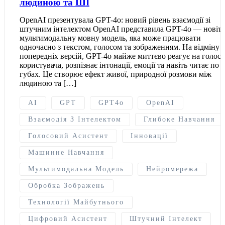
людиною та ШІ
OpenAI презентувала GPT-4o: новий рівень взаємодії зі
штучним інтелектом OpenAI представила GPT-4o — новіт
мультимодальну мовну модель, яка може працювати
одночасно з текстом, голосом та зображенням. На відміну в
попередніх версій, GPT-4o майже миттєво реагує на голос
користувача, розпізнає інтонації, емоції та навіть читає по
губах. Це створює ефект живої, природної розмови між
людиною та […]
AI
GPT
GPT4o
OpenAI
Взаємодія З Інтелектом
Глибоке Навчання
Голосовий Асистент
Інновації
Машинне Навчання
Мультимодальна Модель
Нейромережа
Обробка Зображень
Технології Майбутнього
Цифровий Асистент
Штучний Інтелект