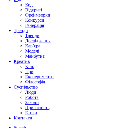
Код
Відкриті
Фреймворки
Конкурси
Генерація
Тренди
Тренди
Дослідження
Кар’єра
Моделі
Майбутнє
Креатив
Кіно
Ігри
Експерименти
Філософія
Суспільство
Люди
Робота
Закони
Приватність
Етика
Контакти
Search