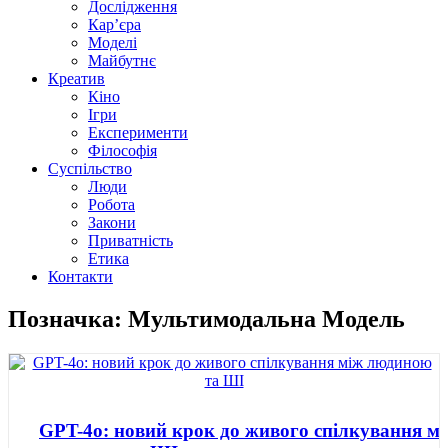
Дослідження
Кар’єра
Моделі
Майбутнє
Креатив
Кіно
Ігри
Експерименти
Філософія
Суспільство
Люди
Робота
Закони
Приватність
Етика
Контакти
Позначка: Мультимодальна Модель
GPT-4o: новий крок до живого спілкування м