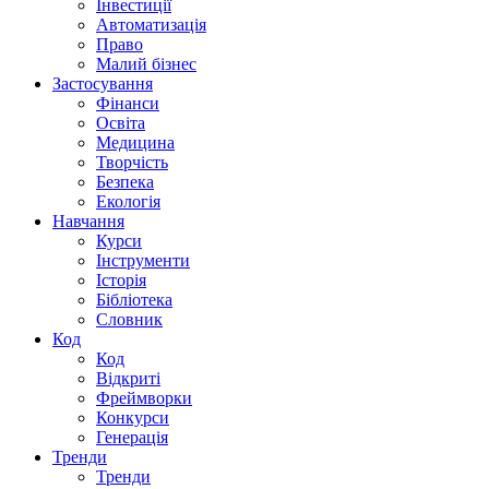
Інвестиції
Автоматизація
Право
Малий бізнес
Застосування
Фінанси
Освіта
Медицина
Творчість
Безпека
Екологія
Навчання
Курси
Інструменти
Історія
Бібліотека
Словник
Код
Код
Відкриті
Фреймворки
Конкурси
Генерація
Тренди
Тренди