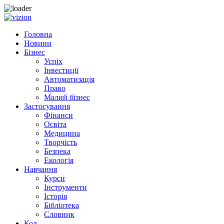
Skip to content
Головна
Новини
Бізнес
Успіх
Інвестиції
Автоматизація
Право
Малий бізнес
Застосування
Фінанси
Освіта
Медицина
Творчість
Безпека
Екологія
Навчання
Курси
Інструменти
Історія
Бібліотека
Словник
Код