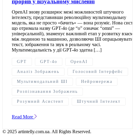
прорив у візуальному мисленні
OpenAI знову розширює межі можливостей штучного
інтелекту, представивши революційну мультимодальну
модель, яка не просто «бачить» — вона розуміє. Нова систе
що отримала назву GPT-4o (де “о” означає “omni” —
універсальний), знаменує важливий етап у розвитку взаємо
між людиною та машиною, дозволяючи ШІ опрацьовувати
текст, зображення та звук в реальному часі.
Мультимодальність у дії GPT-4o здатна […]
GPT
GPT-4o
OpenAI
Аналіз Зображень
Голосовий Інтерфейс
Мультимодальний ШІ
Нейромережа
Розпізнавання Зображень
Розумний Асистент
Штучний Інтелект
Read More
© 2025 artintelly.com.ua. All Rights Reserved.