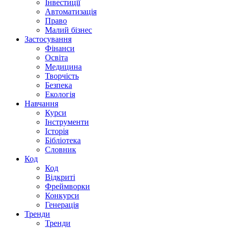
Інвестиції
Автоматизація
Право
Малий бізнес
Застосування
Фінанси
Освіта
Медицина
Творчість
Безпека
Екологія
Навчання
Курси
Інструменти
Історія
Бібліотека
Словник
Код
Код
Відкриті
Фреймворки
Конкурси
Генерація
Тренди
Тренди