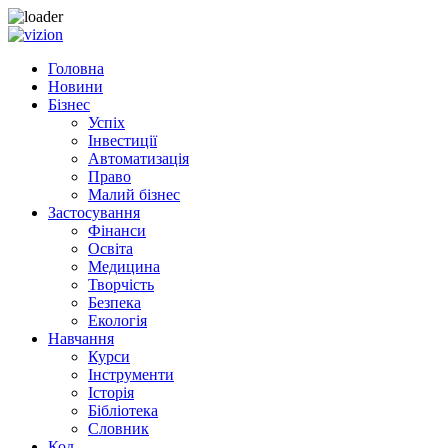
Skip to content
Головна
Новини
Бізнес
Успіх
Інвестиції
Автоматизація
Право
Малий бізнес
Застосування
Фінанси
Освіта
Медицина
Творчість
Безпека
Екологія
Навчання
Курси
Інструменти
Історія
Бібліотека
Словник
Код