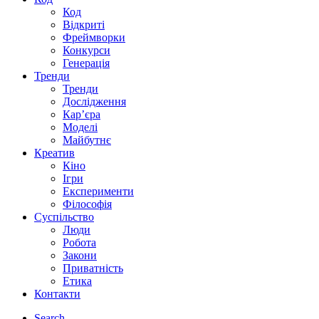
Код
Відкриті
Фреймворки
Конкурси
Генерація
Тренди
Тренди
Дослідження
Кар’єра
Моделі
Майбутнє
Креатив
Кіно
Ігри
Експерименти
Філософія
Суспільство
Люди
Робота
Закони
Приватність
Етика
Контакти
Search