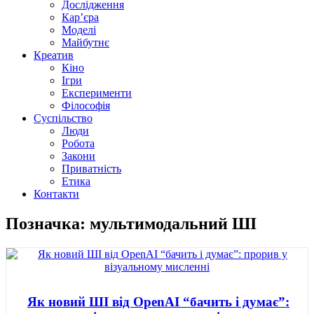
Дослідження
Кар’єра
Моделі
Майбутнє
Креатив
Кіно
Ігри
Експерименти
Філософія
Суспільство
Люди
Робота
Закони
Приватність
Етика
Контакти
Позначка: мультимодальний ШІ
Як новий ШІ від OpenAI “бачить і думає”: