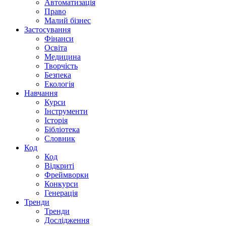
Автоматизація
Право
Малий бізнес
Застосування
Фінанси
Освіта
Медицина
Творчість
Безпека
Екологія
Навчання
Курси
Інструменти
Історія
Бібліотека
Словник
Код
Код
Відкриті
Фреймворки
Конкурси
Генерація
Тренди
Тренди
Дослідження