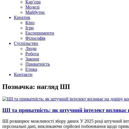
Кар’єра
Моделі
Майбутнє
Креатив
Кіно
Ігри
Експерименти
Філософія
Суспільство
Люди
Робота
Закони
Приватність
Етика
Контакти
Позначка: нагляд ШІ
ШІ та приватність: як штучний інтелект впливає 
ШІ розширює можливості збору даних У 2025 році штучний інте
персональні дані, викликаючи серйозні побоювання щодо прива