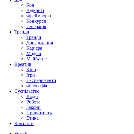
Код
Відкриті
Фреймворки
Конкурси
Генерація
Тренди
Тренди
Дослідження
Кар’єра
Моделі
Майбутнє
Креатив
Кіно
Ігри
Експерименти
Філософія
Суспільство
Люди
Робота
Закони
Приватність
Етика
Контакти
Search