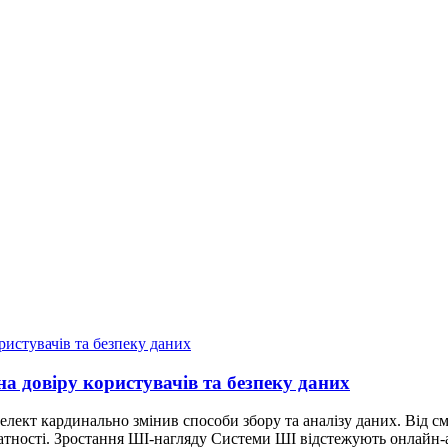
на довіру користувачів та безпеку даних
лект кардинально змінив способи збору та аналізу даних. Від 
тності. Зростання ШІ-нагляду Системи ШІ відстежують онлайн-ак