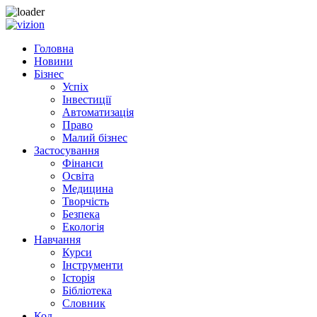
Skip
to
Головна
content
Новини
Бізнес
Успіх
Інвестиції
Автоматизація
Право
Малий бізнес
Застосування
Фінанси
Освіта
Медицина
Творчість
Безпека
Екологія
Навчання
Курси
Інструменти
Історія
Бібліотека
Словник
Код