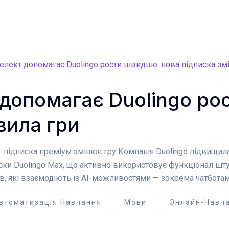
 допомагає Duolingo ро
вила гри
 підписка преміум змінює гру Компанія Duolingo підвищила
ки Duolingo Max, що активно використовує функціонал штуч
в, які взаємодіють із AI-можливостями — зокрема чатботам
втоматизація Навчання
Мови
Онлайн-Навч