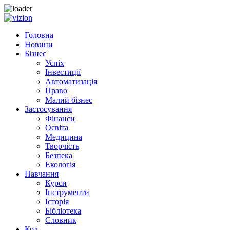
Skip to content
Головна
Новини
Бізнес
Успіх
Інвестиції
Автоматизація
Право
Малий бізнес
Застосування
Фінанси
Освіта
Медицина
Творчість
Безпека
Екологія
Навчання
Курси
Інструменти
Історія
Бібліотека
Словник
Код