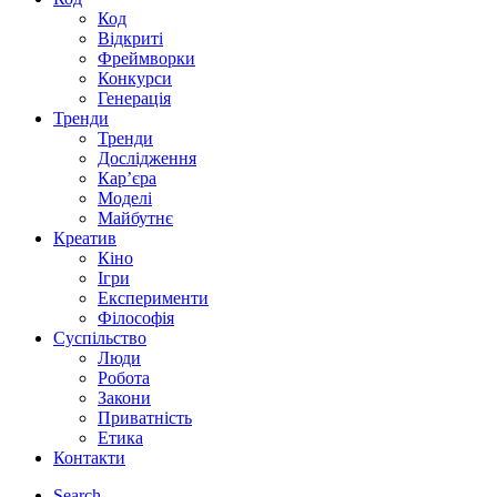
Код
Відкриті
Фреймворки
Конкурси
Генерація
Тренди
Тренди
Дослідження
Кар’єра
Моделі
Майбутнє
Креатив
Кіно
Ігри
Експерименти
Філософія
Суспільство
Люди
Робота
Закони
Приватність
Етика
Контакти
Search