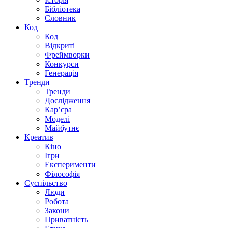
Бібліотека
Словник
Код
Код
Відкриті
Фреймворки
Конкурси
Генерація
Тренди
Тренди
Дослідження
Кар’єра
Моделі
Майбутнє
Креатив
Кіно
Ігри
Експерименти
Філософія
Суспільство
Люди
Робота
Закони
Приватність