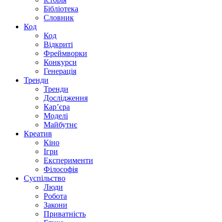
Бібліотека
Словник
Код
Код
Відкриті
Фреймворки
Конкурси
Генерація
Тренди
Тренди
Дослідження
Кар’єра
Моделі
Майбутнє
Креатив
Кіно
Ігри
Експерименти
Філософія
Суспільство
Люди
Робота
Закони
Приватність