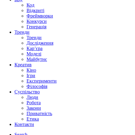
Код
Відкриті
Фреймворки
Конкурси
Генерація
Тренди
Тренди
Дослідження
Кар’єра
Моделі
Майбутнє
Креатив
Кіно
Ігри
Експерименти
Філософія
Суспільство
Люди
Робота
Закони
Приватність
Етика
Контакти
Search