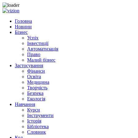
Skip
to
Головна
content
Новини
Бізнес
Успіх
Інвестиції
Автоматизація
Право
Малий бізнес
Застосування
Фінанси
Освіта
Медицина
Творчість
Безпека
Екологія
Навчання
Курси
Інструменти
Історія
Бібліотека
Словник
Код