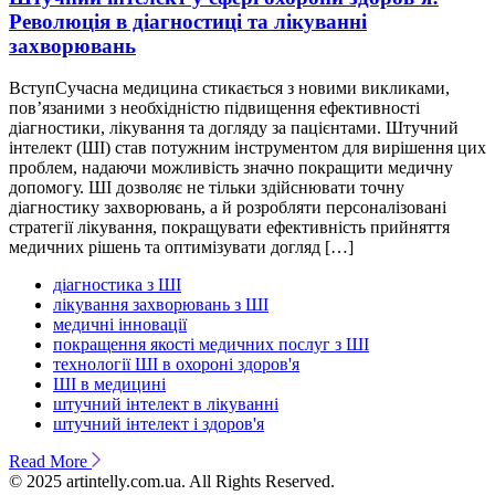
Революція в діагностиці та лікуванні
захворювань
ВступСучасна медицина стикається з новими викликами,
пов’язаними з необхідністю підвищення ефективності
діагностики, лікування та догляду за пацієнтами. Штучний
інтелект (ШІ) став потужним інструментом для вирішення цих
проблем, надаючи можливість значно покращити медичну
допомогу. ШІ дозволяє не тільки здійснювати точну
діагностику захворювань, а й розробляти персоналізовані
стратегії лікування, покращувати ефективність прийняття
медичних рішень та оптимізувати догляд […]
діагностика з ШІ
лікування захворювань з ШІ
медичні інновації
покращення якості медичних послуг з ШІ
технології ШІ в охороні здоров'я
ШІ в медицині
штучний інтелект в лікуванні
штучний інтелект і здоров'я
Read More
© 2025 artintelly.com.ua. All Rights Reserved.