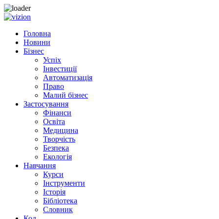
Skip
to
Головна
content
Новини
Бізнес
Успіх
Інвестиції
Автоматизація
Право
Малий бізнес
Застосування
Фінанси
Освіта
Медицина
Творчість
Безпека
Екологія
Навчання
Курси
Інструменти
Історія
Бібліотека
Словник
Код