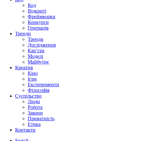
Код
Відкриті
Фреймворки
Конкурси
Генерація
Тренди
Тренди
Дослідження
Кар’єра
Моделі
Майбутнє
Креатив
Кіно
Ігри
Експерименти
Філософія
Суспільство
Люди
Робота
Закони
Приватність
Етика
Контакти
Search