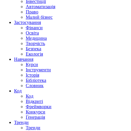
Інвестиції
Автоматизація
Право
Малий бізнес
Застосування
Фінанси
Освіта
Медицина
Творчість
Безпека
Екологія
Навчання
Курси
Інструменти
Історія
Бібліотека
Словник
Код
Код
Відкриті
Фреймворки
Конкурси
Генерація
Тренди
Тренди