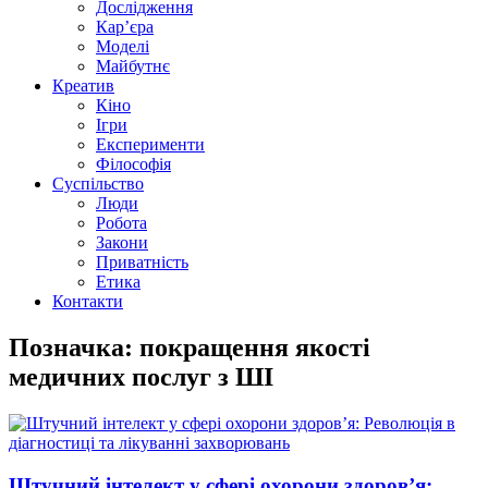
Дослідження
Кар’єра
Моделі
Майбутнє
Креатив
Кіно
Ігри
Експерименти
Філософія
Суспільство
Люди
Робота
Закони
Приватність
Етика
Контакти
Позначка: покращення якості
медичних послуг з ШІ
Штучний інтелект у сфері охорони здоров’я: