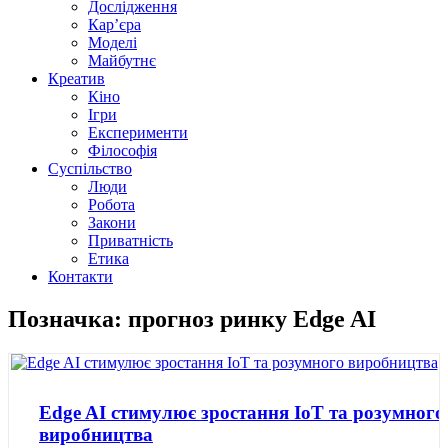
Дослідження
Кар’єра
Моделі
Майбутнє
Креатив
Кіно
Ігри
Експерименти
Філософія
Суспільство
Люди
Робота
Закони
Приватність
Етика
Контакти
Позначка: прогноз ринку Edge AI
Edge AI стимулює зростання IoT та розумного
виробництва