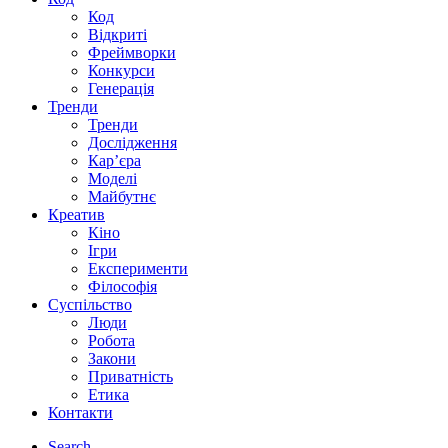
Код
Відкриті
Фреймворки
Конкурси
Генерація
Тренди
Тренди
Дослідження
Кар’єра
Моделі
Майбутнє
Креатив
Кіно
Ігри
Експерименти
Філософія
Суспільство
Люди
Робота
Закони
Приватність
Етика
Контакти
Search