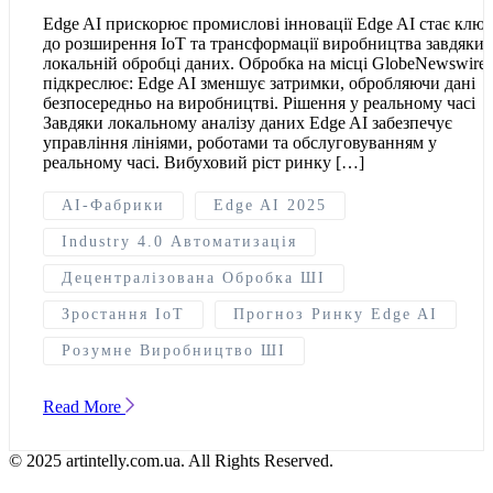
Edge AI прискорює промислові інновації Edge AI стає клю
до розширення IoT та трансформації виробництва завдяки
локальній обробці даних. Обробка на місці GlobeNewswire
підкреслює: Edge AI зменшує затримки, обробляючи дані
безпосередньо на виробництві. Рішення у реальному часі
Завдяки локальному аналізу даних Edge AI забезпечує
управління лініями, роботами та обслуговуванням у
реальному часі. Вибуховий ріст ринку […]
AI-Фабрики
Edge AI 2025
Industry 4.0 Автоматизація
Децентралізована Обробка ШІ
Зростання IoT
Прогноз Ринку Edge AI
Розумне Виробництво ШІ
Read More
© 2025 artintelly.com.ua. All Rights Reserved.