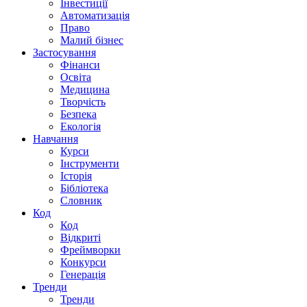
Інвестиції
Автоматизація
Право
Малий бізнес
Застосування
Фінанси
Освіта
Медицина
Творчість
Безпека
Екологія
Навчання
Курси
Інструменти
Історія
Бібліотека
Словник
Код
Код
Відкриті
Фреймворки
Конкурси
Генерація
Тренди
Тренди