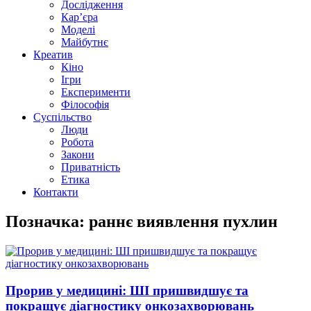
Дослідження
Кар’єра
Моделі
Майбутнє
Креатив
Кіно
Ігри
Експерименти
Філософія
Суспільство
Люди
Робота
Закони
Приватність
Етика
Контакти
Позначка: раннє виявлення пухлин
Прорив у медицині: ШІ пришвидшує та
покращує діагностику онкозахворювань