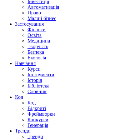
Інвестиції
Автоматизація
Право
Малий бізнес
Застосування
Фінанси
Освіта
Медицина
Творчість
Безпека
Екологія
Навчання
Курси
Інструменти
Історія
Бібліотека
Словник
Код
Код
Відкриті
Фреймворки
Конкурси
Генерація
Тренди
Тренди