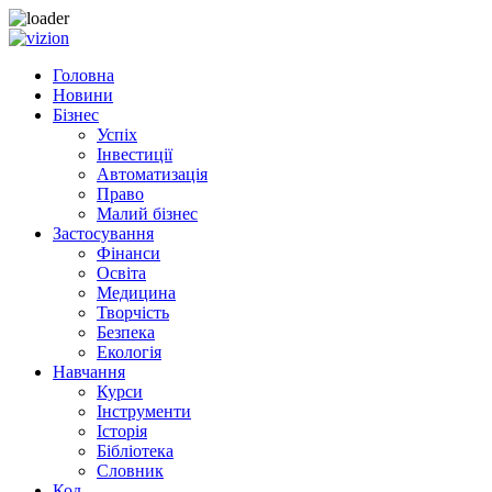
Skip
to
Головна
content
Новини
Бізнес
Успіх
Інвестиції
Автоматизація
Право
Малий бізнес
Застосування
Фінанси
Освіта
Медицина
Творчість
Безпека
Екологія
Навчання
Курси
Інструменти
Історія
Бібліотека
Словник
Код