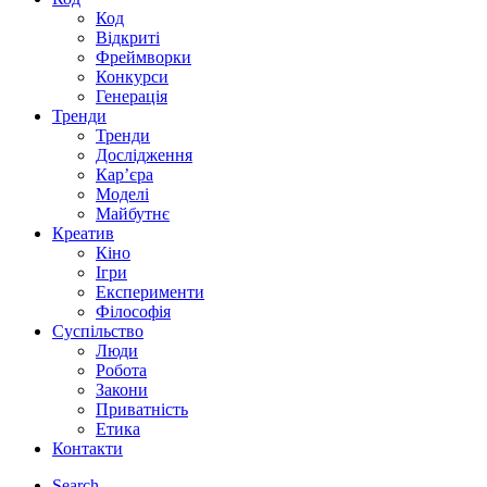
Код
Відкриті
Фреймворки
Конкурси
Генерація
Тренди
Тренди
Дослідження
Кар’єра
Моделі
Майбутнє
Креатив
Кіно
Ігри
Експерименти
Філософія
Суспільство
Люди
Робота
Закони
Приватність
Етика
Контакти
Search