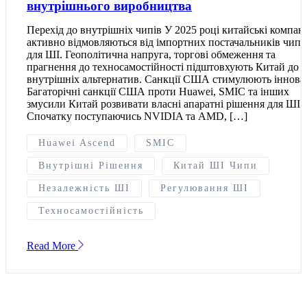
внутрішнього виробництва
Перехід до внутрішніх чипів У 2025 році китайські компані
активно відмовляються від імпортних постачальників чипі
для ШІ. Геополітична напруга, торгові обмеження та
прагнення до техносамостійності підштовхують Китай до
внутрішніх альтернатив. Санкції США стимулюють інновац
Багаторічні санкції США проти Huawei, SMIC та інших
змусили Китай розвивати власні апаратні рішення для ШІ.
Спочатку поступаючись NVIDIA та AMD, […]
Huawei Ascend
SMIC
Внутрішні Рішення
Китай ШІ Чипи
Незалежність ШІ
Регулювання ШІ
Техносамостійність
Read More