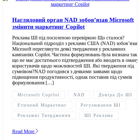
Наглядовий орган NAD зобов’язав Microsoft
змінити маркетинг Copilot
Реклама ШІ під посиленою перевіркою Що сталося?
Національний підрозділ з реклами США (NAD) зобов’язав
Microsoft переглянути деякі твердження у рекламних
кампаніях Copilot. Частина формулювань була визнана тако
що не має достатнього підтвердження або вводить в оману
користувачів щодо можливостей ШІ. Які твердження під
сумнівом?NAD погодився з деякими заявами щодо
підвищення продуктивності, однак поставив під сумнів
формулювання […]
Microsoft Copilot
NAD
Довіра До ШІ
Етичний Маркетинг
Регулювання ШІ
Рекламні Твердження
ШІ Реклама
Read More