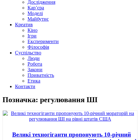
Дослідження
Кар’єра
Моделі
Майбутнє
Креатив
Кіно
Ігри
Експерименти
Філософія
Суспільство
Люди
Робота
Закони
Приватність
Етика
Контакти
Позначка: регулювання ШІ
Великі техногіганти пропонують 10-річний