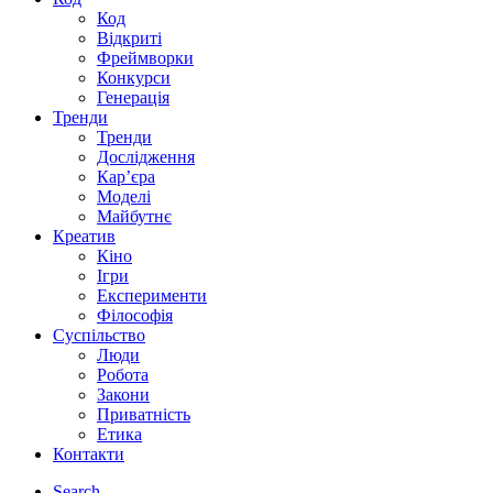
Код
Відкриті
Фреймворки
Конкурси
Генерація
Тренди
Тренди
Дослідження
Кар’єра
Моделі
Майбутнє
Креатив
Кіно
Ігри
Експерименти
Філософія
Суспільство
Люди
Робота
Закони
Приватність
Етика
Контакти
Search