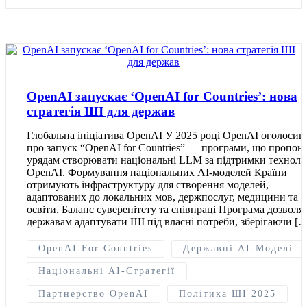
OpenAI запускає ‘OpenAI for Countries’: нова
стратегія ШІ для держав
Глобальна ініціатива OpenAI У 2025 році OpenAI оголосив
про запуск “OpenAI for Countries” — програми, що пропон
урядам створювати національні LLM за підтримки техноло
OpenAI. Формування національних AI-моделей Країни
отримують інфраструктуру для створення моделей,
адаптованих до локальних мов, держпослуг, медицини та
освіти. Баланс суверенітету та співпраці Програма дозволя
державам адаптувати ШІ під власні потреби, зберігаючи [
OpenAI For Countries
Державні AI-Моделі
Національні AI-Стратегії
Партнерство OpenAI
Політика ШІ 2025