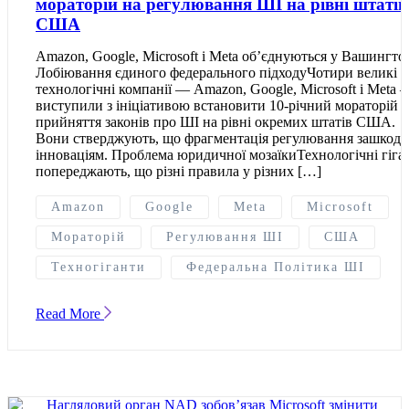
мораторій на регулювання ШІ на рівні штатів
США
Amazon, Google, Microsoft і Meta об’єднуються у Вашингто
Лобіювання єдиного федерального підходуЧотири великі
технологічні компанії — Amazon, Google, Microsoft і Meta 
виступили з ініціативою встановити 10-річний мораторій 
прийняття законів про ШІ на рівні окремих штатів США.
Вони стверджують, що фрагментація регулювання зашкоди
інноваціям. Проблема юридичної мозаїкиТехнологічні гіга
попереджають, що різні правила у різних […]
Amazon
Google
Meta
Microsoft
Мораторій
Регулювання ШІ
США
Техногіганти
Федеральна Політика ШІ
Read More