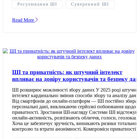
Регулювання ШІ
Суверенний ШІ
Read More
ШІ та приватність: як штучний інтелект
впливає на довіру користувачів та безпеку да
ШІ розширює можливості збору даних У 2025 році штучни
інтелект кардинально змінив способи збору та аналізу дани
Від смартфонів до онлайн-платформ — ШІ постійно збира
персональні дані, викликаючи серйозні побоювання щодо
приватності. Зростання ШІ-нагляду Системи ШІ відстежую
онлайн-активність, розпізнають обличчя, голоси, геолокац
Хоча це забезпечує зручність, виникають ризики тотальног
контролю та втрати анонімності. Компроміси приватності 