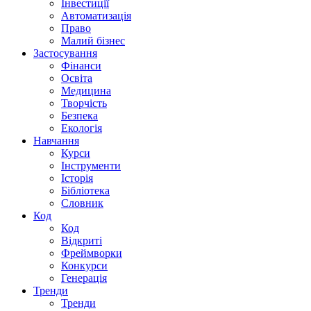
Інвестиції
Автоматизація
Право
Малий бізнес
Застосування
Фінанси
Освіта
Медицина
Творчість
Безпека
Екологія
Навчання
Курси
Інструменти
Історія
Бібліотека
Словник
Код
Код
Відкриті
Фреймворки
Конкурси
Генерація
Тренди
Тренди