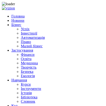
Skip to content
Головна
Новини
Бізнес
Успіх
Інвестиції
Автоматизація
Право
Малий бізнес
Застосування
Фінанси
Освіта
Медицина
Творчість
Безпека
Екологія
Навчання
Курси
Інструменти
Історія
Бібліотека
Словник
Код