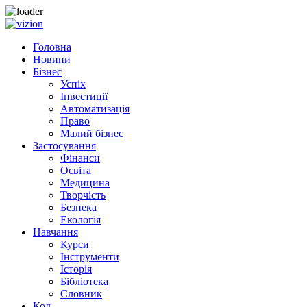
Skip
to
Головна
content
Новини
Бізнес
Успіх
Інвестиції
Автоматизація
Право
Малий бізнес
Застосування
Фінанси
Освіта
Медицина
Творчість
Безпека
Екологія
Навчання
Курси
Інструменти
Історія
Бібліотека
Словник
Код