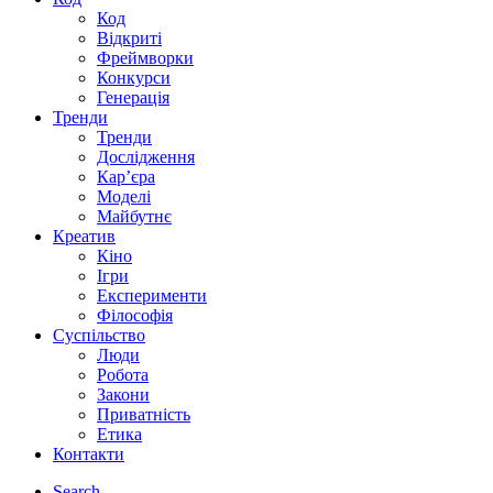
Код
Відкриті
Фреймворки
Конкурси
Генерація
Тренди
Тренди
Дослідження
Кар’єра
Моделі
Майбутнє
Креатив
Кіно
Ігри
Експерименти
Філософія
Суспільство
Люди
Робота
Закони
Приватність
Етика
Контакти
Search