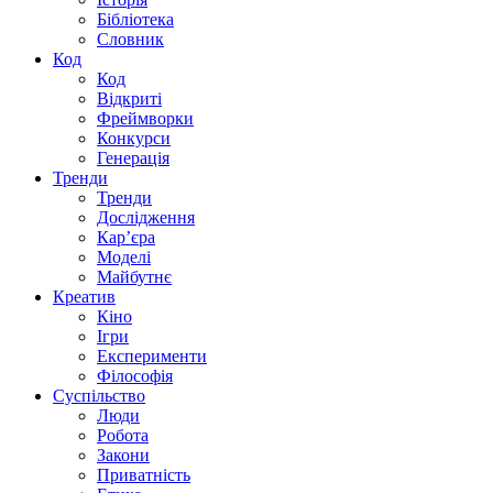
Бібліотека
Словник
Код
Код
Відкриті
Фреймворки
Конкурси
Генерація
Тренди
Тренди
Дослідження
Кар’єра
Моделі
Майбутнє
Креатив
Кіно
Ігри
Експерименти
Філософія
Суспільство
Люди
Робота
Закони
Приватність