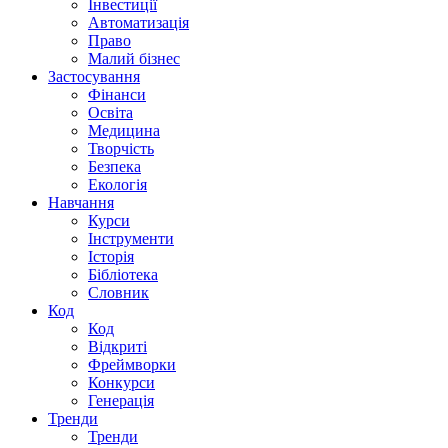
Інвестиції
Автоматизація
Право
Малий бізнес
Застосування
Фінанси
Освіта
Медицина
Творчість
Безпека
Екологія
Навчання
Курси
Інструменти
Історія
Бібліотека
Словник
Код
Код
Відкриті
Фреймворки
Конкурси
Генерація
Тренди
Тренди