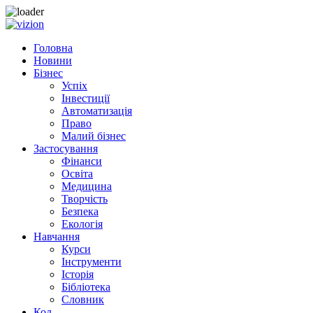
Skip
to
Головна
content
Новини
Бізнес
Успіх
Інвестиції
Автоматизація
Право
Малий бізнес
Застосування
Фінанси
Освіта
Медицина
Творчість
Безпека
Екологія
Навчання
Курси
Інструменти
Історія
Бібліотека
Словник
Код