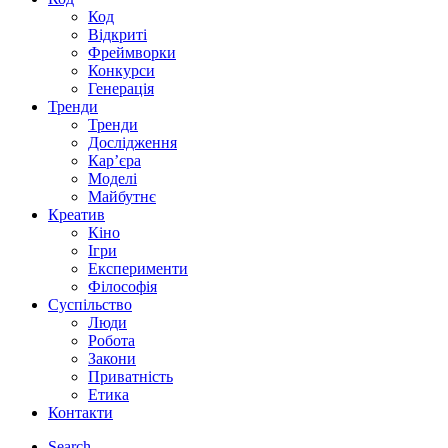
Код
Відкриті
Фреймворки
Конкурси
Генерація
Тренди
Тренди
Дослідження
Кар’єра
Моделі
Майбутнє
Креатив
Кіно
Ігри
Експерименти
Філософія
Суспільство
Люди
Робота
Закони
Приватність
Етика
Контакти
Search