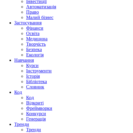
Інвестиції
Автоматизація
Право
Малий бізнес
Застосування
Фінанси
Освіта
Медицина
Творчість
Безпека
Екологія
Навчання
Курси
Інструменти
Історія
Бібліотека
Словник
Код
Код
Відкриті
Фреймворки
Конкурси
Генерація
Тренди
Тренди