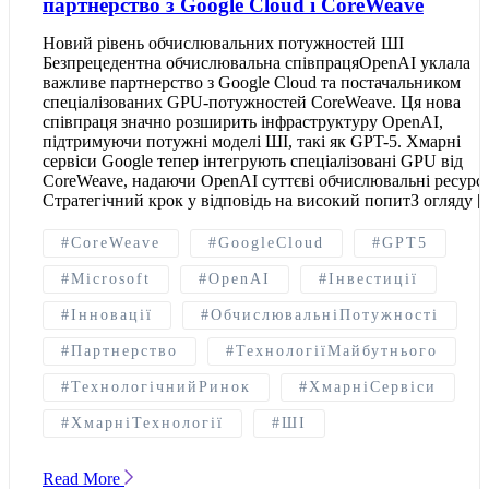
партнерство з Google Cloud і CoreWeave
Новий рівень обчислювальних потужностей ШІ
Безпрецедентна обчислювальна співпрацяOpenAI уклала
важливе партнерство з Google Cloud та постачальником
спеціалізованих GPU-потужностей CoreWeave. Ця нова
співпраця значно розширить інфраструктуру OpenAI,
підтримуючи потужні моделі ШІ, такі як GPT-5. Хмарні
сервіси Google тепер інтегрують спеціалізовані GPU від
CoreWeave, надаючи OpenAI суттєві обчислювальні ресурс
Стратегічний крок у відповідь на високий попитЗ огляду 
#CoreWeave
#GoogleCloud
#GPT5
#Microsoft
#OpenAI
#Інвестиції
#Інновації
#ОбчислювальніПотужності
#Партнерство
#ТехнологіїМайбутнього
#ТехнологічнийРинок
#ХмарніСервіси
#ХмарніТехнології
#ШІ
Read More