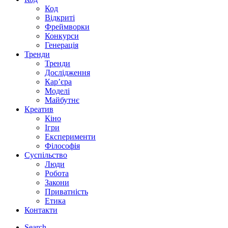
Код
Відкриті
Фреймворки
Конкурси
Генерація
Тренди
Тренди
Дослідження
Кар’єра
Моделі
Майбутнє
Креатив
Кіно
Ігри
Експерименти
Філософія
Суспільство
Люди
Робота
Закони
Приватність
Етика
Контакти
Search