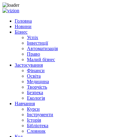
Skip to content
Головна
Новини
Бізнес
Успіх
Інвестиції
Автоматизація
Право
Малий бізнес
Застосування
Фінанси
Освіта
Медицина
Творчість
Безпека
Екологія
Навчання
Курси
Інструменти
Історія
Бібліотека
Словник
Код