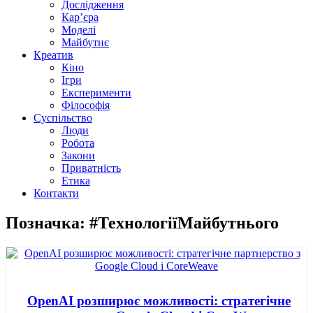
Дослідження
Кар’єра
Моделі
Майбутнє
Креатив
Кіно
Ігри
Експерименти
Філософія
Суспільство
Люди
Робота
Закони
Приватність
Етика
Контакти
Позначка: #ТехнологіїМайбутнього
OpenAI розширює можливості: стратегічне