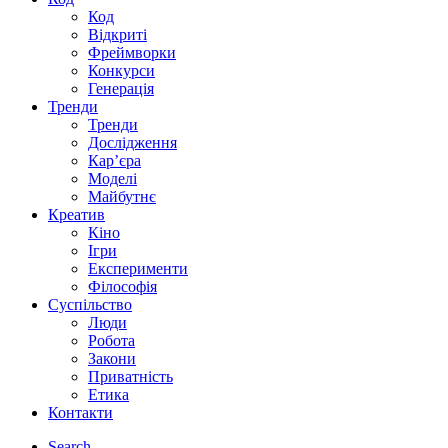
Код
Відкриті
Фреймворки
Конкурси
Генерація
Тренди
Тренди
Дослідження
Кар’єра
Моделі
Майбутнє
Креатив
Кіно
Ігри
Експерименти
Філософія
Суспільство
Люди
Робота
Закони
Приватність
Етика
Контакти
Search