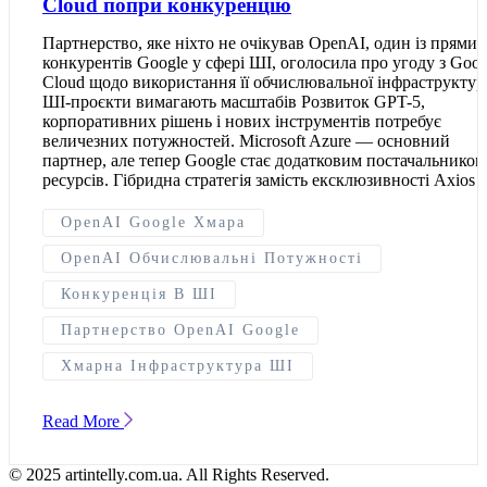
Cloud попри конкуренцію
Партнерство, яке ніхто не очікував OpenAI, один із прямих
конкурентів Google у сфері ШІ, оголосила про угоду з Goog
Cloud щодо використання її обчислювальної інфраструктур
ШІ-проєкти вимагають масштабів Розвиток GPT-5,
корпоративних рішень і нових інструментів потребує
величезних потужностей. Microsoft Azure — основний
партнер, але тепер Google стає додатковим постачальником
ресурсів. Гібридна стратегія замість ексклюзивності Axios 
OpenAI Google Хмара
OpenAI Обчислювальні Потужності
Конкуренція В ШІ
Партнерство OpenAI Google
Хмарна Інфраструктура ШІ
Read More
© 2025 artintelly.com.ua. All Rights Reserved.