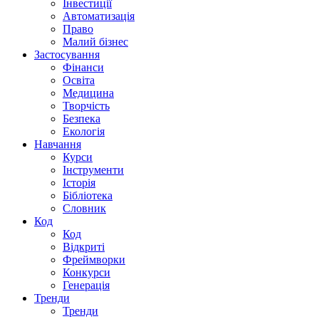
Інвестиції
Автоматизація
Право
Малий бізнес
Застосування
Фінанси
Освіта
Медицина
Творчість
Безпека
Екологія
Навчання
Курси
Інструменти
Історія
Бібліотека
Словник
Код
Код
Відкриті
Фреймворки
Конкурси
Генерація
Тренди
Тренди