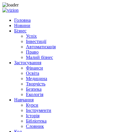
Skip to content
Головна
Новини
Бізнес
Успіх
Інвестиції
Автоматизація
Право
Малий бізнес
Застосування
Фінанси
Освіта
Медицина
Творчість
Безпека
Екологія
Навчання
Курси
Інструменти
Історія
Бібліотека
Словник
Код