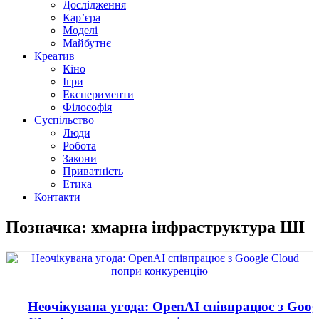
Дослідження
Кар’єра
Моделі
Майбутнє
Креатив
Кіно
Ігри
Експерименти
Філософія
Суспільство
Люди
Робота
Закони
Приватність
Етика
Контакти
Позначка: хмарна інфраструктура ШІ
Неочікувана угода: OpenAI співпрацює з Goog