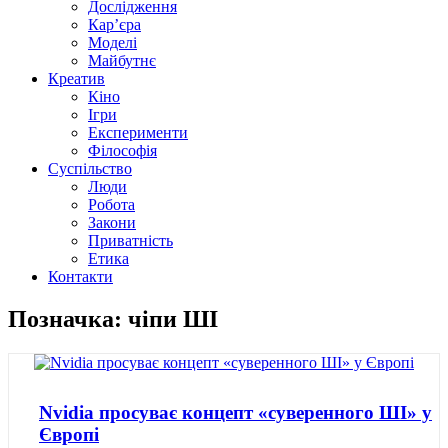
Дослідження
Кар’єра
Моделі
Майбутнє
Креатив
Кіно
Ігри
Експерименти
Філософія
Суспільство
Люди
Робота
Закони
Приватність
Етика
Контакти
Позначка: чіпи ШІ
Nvidia просуває концепт «суверенного ШІ» у
Європі