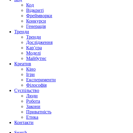
Код
Відкриті
Фреймворки
Конкурси
Генерація
Тренди
Тренди
Дослідження
Кар’єра
Моделі
Майбутнє
Креатив
Кіно
Ігри
Експерименти
Філософія
Суспільство
Люди
Робота
Закони
Приватність
Етика
Контакти
Search