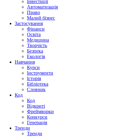
Інвестиції
Автоматизація
Право
Малий бізнес
Застосування
Фінанси
Освіта
Медицина
Творчість
Безпека
Екологія
Навчання
Курси
Інструменти
Історія
Бібліотека
Словник
Код
Код
Відкриті
Фреймворки
Конкурси
Генерація
Тренди
Тренди