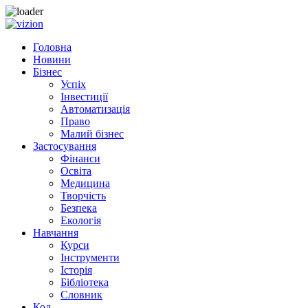
Skip to content
Головна
Новини
Бізнес
Успіх
Інвестиції
Автоматизація
Право
Малий бізнес
Застосування
Фінанси
Освіта
Медицина
Творчість
Безпека
Екологія
Навчання
Курси
Інструменти
Історія
Бібліотека
Словник
Код