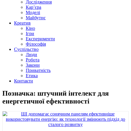
Дослідження
Кар’єра
Моделі
Майбутнє
Креатив
Кіно
Ігри
Експерименти
Філософія
Суспільство
Люди
Робота
Закони
Приватність
Етика
Контакти
Позначка: штучний інтелект для
енергетичної ефективності