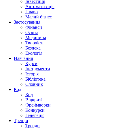
Інвестиції
Автоматизація
Право
Малий бізнес
Застосування
Фінанси
Освіта
Медицина
Творчість
Безпека
Екологія
Навчання
Курси
Інструменти
Історія
Бібліотека
Словник
Код
Код
Відкриті
Фреймворки
Конкурси
Генерація
Тренди
Тренди