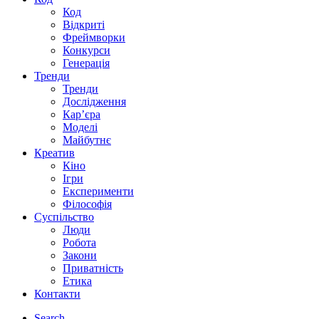
Код
Відкриті
Фреймворки
Конкурси
Генерація
Тренди
Тренди
Дослідження
Кар’єра
Моделі
Майбутнє
Креатив
Кіно
Ігри
Експерименти
Філософія
Суспільство
Люди
Робота
Закони
Приватність
Етика
Контакти
Search