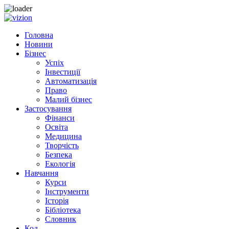
Skip to content
Головна
Новини
Бізнес
Успіх
Інвестиції
Автоматизація
Право
Малий бізнес
Застосування
Фінанси
Освіта
Медицина
Творчість
Безпека
Екологія
Навчання
Курси
Інструменти
Історія
Бібліотека
Словник
Код