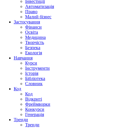
Інвестиції
Автоматизація
Право
Малий бізнес
Застосування
Фінанси
Освіта
Медицина
Творчість
Безпека
Екологія
Навчання
Курси
Інструменти
Історія
Бібліотека
Словник
Код
Код
Відкриті
Фреймворки
Конкурси
Генерація
Тренди
Тренди