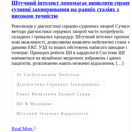
Штучний інтелект допомагає виявляти серцев
судинні захворювання на ранніх стадіях з
високою точністю
Революція у діагностиці серцево-судинних хвороб Сучасні
методи діагностики серцевих хвороб часто потребують
складних і тривалих процедур. Штучний інтелект пропону
нові можливості, дозволяючи виявляти небезпечні стани за
даними ЕКГ, УЗД та інших обстежень набагато швидше і
точніше. Принцип роботи ШІ в кардіології Системи ШІ
навчаються на мільйонах медичних зображень і даних
пацієнтів, розпізнаючи навіть незначні відхилення, […]
AI Cardiovascular Detection
Діагностика Серцевих Захворювань
Раннє Виявлення Хвороб Серця
ШІ В Медицині
Штучний Інтелект Кардіологія
Read More