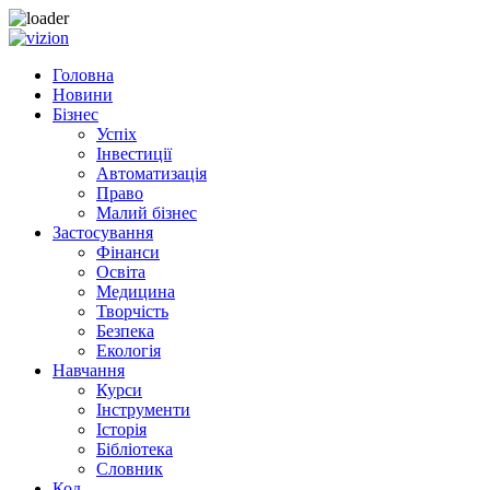
Skip to content
Головна
Новини
Бізнес
Успіх
Інвестиції
Автоматизація
Право
Малий бізнес
Застосування
Фінанси
Освіта
Медицина
Творчість
Безпека
Екологія
Навчання
Курси
Інструменти
Історія
Бібліотека
Словник
Код