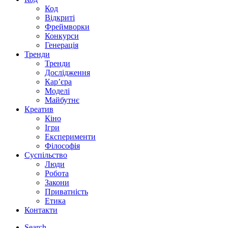
Код
Відкриті
Фреймворки
Конкурси
Генерація
Тренди
Тренди
Дослідження
Кар’єра
Моделі
Майбутнє
Креатив
Кіно
Ігри
Експерименти
Філософія
Суспільство
Люди
Робота
Закони
Приватність
Етика
Контакти
Search