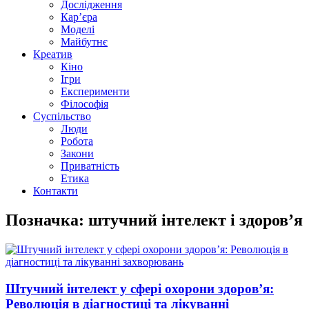
Дослідження
Кар’єра
Моделі
Майбутнє
Креатив
Кіно
Ігри
Експерименти
Філософія
Суспільство
Люди
Робота
Закони
Приватність
Етика
Контакти
Позначка: штучний інтелект і здоров’я
Штучний інтелект у сфері охорони здоров’я:
Революція в діагностиці та лікуванні