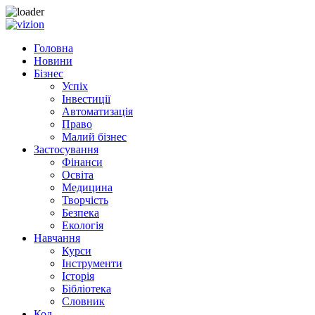
Skip
to
Головна
content
Новини
Бізнес
Успіх
Інвестиції
Автоматизація
Право
Малий бізнес
Застосування
Фінанси
Освіта
Медицина
Творчість
Безпека
Екологія
Навчання
Курси
Інструменти
Історія
Бібліотека
Словник
Код