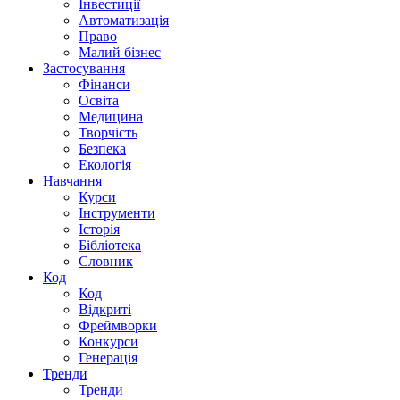
Інвестиції
Автоматизація
Право
Малий бізнес
Застосування
Фінанси
Освіта
Медицина
Творчість
Безпека
Екологія
Навчання
Курси
Інструменти
Історія
Бібліотека
Словник
Код
Код
Відкриті
Фреймворки
Конкурси
Генерація
Тренди
Тренди