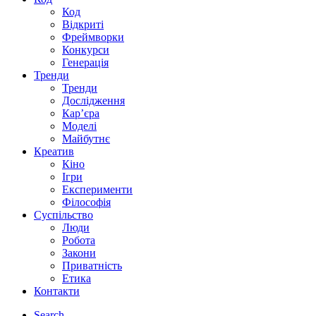
Код
Відкриті
Фреймворки
Конкурси
Генерація
Тренди
Тренди
Дослідження
Кар’єра
Моделі
Майбутнє
Креатив
Кіно
Ігри
Експерименти
Філософія
Суспільство
Люди
Робота
Закони
Приватність
Етика
Контакти
Search