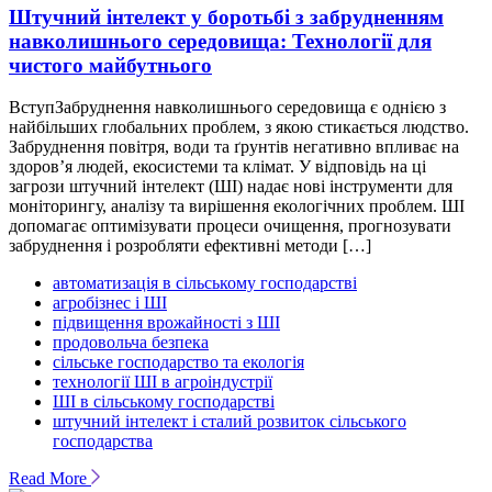
Штучний інтелект у боротьбі з забрудненням
навколишнього середовища: Технології для
чистого майбутнього
ВступЗабруднення навколишнього середовища є однією з
найбільших глобальних проблем, з якою стикається людство.
Забруднення повітря, води та ґрунтів негативно впливає на
здоров’я людей, екосистеми та клімат. У відповідь на ці
загрози штучний інтелект (ШІ) надає нові інструменти для
моніторингу, аналізу та вирішення екологічних проблем. ШІ
допомагає оптимізувати процеси очищення, прогнозувати
забруднення і розробляти ефективні методи […]
автоматизація в сільському господарстві
агробізнес і ШІ
підвищення врожайності з ШІ
продовольча безпека
сільське господарство та екологія
технології ШІ в агроіндустрії
ШІ в сільському господарстві
штучний інтелект і сталий розвиток сільського
господарства
Read More