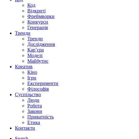
Код
Відкриті
Фреймворки
Конкурси
Генерація
Тренди
Тренди
Дослідження
Кар’єра
Моделі
Майбутнє
Креатив
Кіно
Ігри
Експерименти
Філософія
Суспільство
Люди
Робота
Закони
Приватність
Етика
Контакти
Search