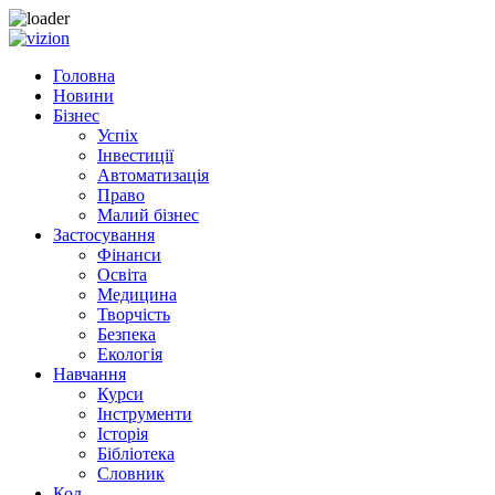
Skip
to
Головна
content
Новини
Бізнес
Успіх
Інвестиції
Автоматизація
Право
Малий бізнес
Застосування
Фінанси
Освіта
Медицина
Творчість
Безпека
Екологія
Навчання
Курси
Інструменти
Історія
Бібліотека
Словник
Код