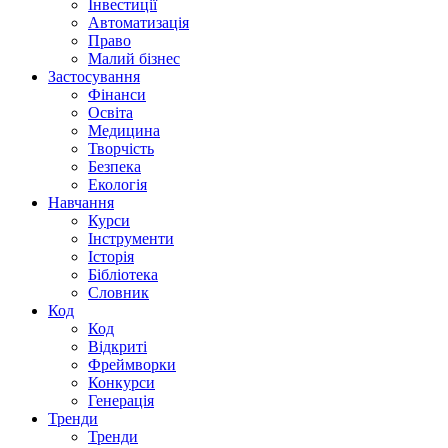
Інвестиції
Автоматизація
Право
Малий бізнес
Застосування
Фінанси
Освіта
Медицина
Творчість
Безпека
Екологія
Навчання
Курси
Інструменти
Історія
Бібліотека
Словник
Код
Код
Відкриті
Фреймворки
Конкурси
Генерація
Тренди
Тренди