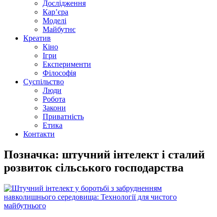
Дослідження
Кар’єра
Моделі
Майбутнє
Креатив
Кіно
Ігри
Експерименти
Філософія
Суспільство
Люди
Робота
Закони
Приватність
Етика
Контакти
Позначка: штучний інтелект і сталий
розвиток сільського господарства