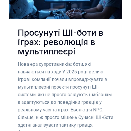
Просунуті ШІ-боти в
іграх: революція в
мультиплеєрі
Нова ера супротивників: боти, які
навчаються на ходу У 2025 році великі
ігрові компанії почали впроваджувати в
мультиплеєрні проєкти просунуті ШІ-
системи, які не просто слідують шаблонам,
а адаптуються до поведінки гравців у
реальному часі та іграх. Еволюція NPC:
більше, ніж просто мішень Сучасні ШІ-боти
здатні аналізувати тактику гравця,