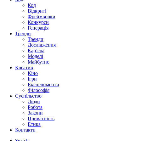
Код
Відкриті
Фреймворки
Конкурси
Генерація
Тренди
Тренди
Дослідження
Кар’єра
Моделі
Майбутнє
Креатив
Кіно
Ігри
Експерименти
Філософія
Суспільство
Люди
Робота
Закони
Приватність
Етика
Контакти
Search