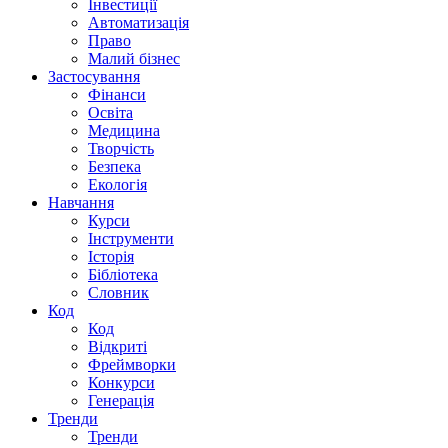
Інвестиції
Автоматизація
Право
Малий бізнес
Застосування
Фінанси
Освіта
Медицина
Творчість
Безпека
Екологія
Навчання
Курси
Інструменти
Історія
Бібліотека
Словник
Код
Код
Відкриті
Фреймворки
Конкурси
Генерація
Тренди
Тренди