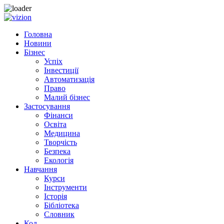
Skip to content
Головна
Новини
Бізнес
Успіх
Інвестиції
Автоматизація
Право
Малий бізнес
Застосування
Фінанси
Освіта
Медицина
Творчість
Безпека
Екологія
Навчання
Курси
Інструменти
Історія
Бібліотека
Словник
Код