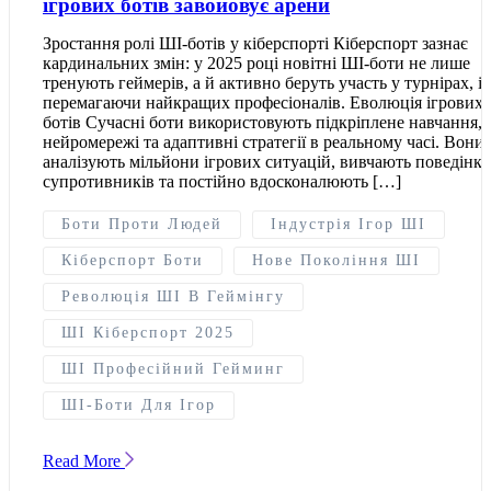
ігрових ботів завойовує арени
Зростання ролі ШІ-ботів у кіберспорті Кіберспорт зазнає
кардинальних змін: у 2025 році новітні ШІ-боти не лише
тренують геймерів, а й активно беруть участь у турнірах, і
перемагаючи найкращих професіоналів. Еволюція ігрових
ботів Сучасні боти використовують підкріплене навчання,
нейромережі та адаптивні стратегії в реальному часі. Вони
аналізують мільйони ігрових ситуацій, вивчають поведінку
супротивників та постійно вдосконалюють […]
Боти Проти Людей
Індустрія Ігор ШІ
Кіберспорт Боти
Нове Покоління ШІ
Революція ШІ В Геймінгу
ШІ Кіберспорт 2025
ШІ Професійний Гейминг
ШІ-Боти Для Ігор
Read More