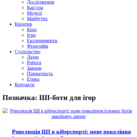
Дослідження
Кар’єра
Моделі
Майбутнє
Креатив
Кіно
Ігри
Експерименти
Філософія
Суспільство
Люди
Робота
Закони
Приватність
Етика
Контакти
Позначка: ШІ-боти для ігор
Революція ШІ в кіберспорті: нове покоління