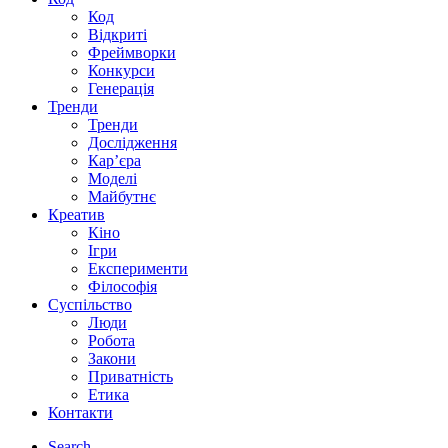
Код
Відкриті
Фреймворки
Конкурси
Генерація
Тренди
Тренди
Дослідження
Кар’єра
Моделі
Майбутнє
Креатив
Кіно
Ігри
Експерименти
Філософія
Суспільство
Люди
Робота
Закони
Приватність
Етика
Контакти
Search