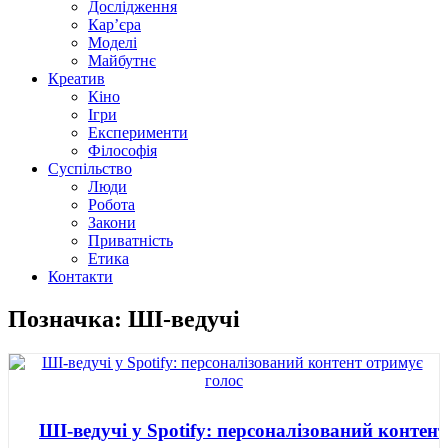
Дослідження
Кар’єра
Моделі
Майбутнє
Креатив
Кіно
Ігри
Експерименти
Філософія
Суспільство
Люди
Робота
Закони
Приватність
Етика
Контакти
Позначка: ШІ-ведучі
ШІ-ведучі у Spotify: персоналізований контент