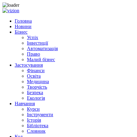
Skip to content
Головна
Новини
Бізнес
Успіх
Інвестиції
Автоматизація
Право
Малий бізнес
Застосування
Фінанси
Освіта
Медицина
Творчість
Безпека
Екологія
Навчання
Курси
Інструменти
Історія
Бібліотека
Словник
Код