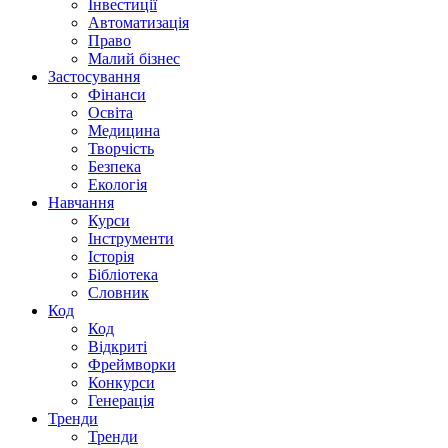
Інвестиції
Автоматизація
Право
Малий бізнес
Застосування
Фінанси
Освіта
Медицина
Творчість
Безпека
Екологія
Навчання
Курси
Інструменти
Історія
Бібліотека
Словник
Код
Код
Відкриті
Фреймворки
Конкурси
Генерація
Тренди
Тренди