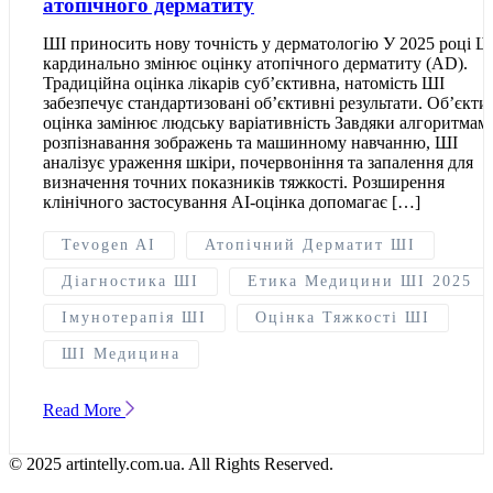
атопічного дерматиту
ШІ приносить нову точність у дерматологію У 2025 році Ш
кардинально змінює оцінку атопічного дерматиту (AD).
Традиційна оцінка лікарів суб’єктивна, натомість ШІ
забезпечує стандартизовані об’єктивні результати. Об’єкти
оцінка замінює людську варіативність Завдяки алгоритмам
розпізнавання зображень та машинному навчанню, ШІ
аналізує ураження шкіри, почервоніння та запалення для
визначення точних показників тяжкості. Розширення
клінічного застосування AI-оцінка допомагає […]
Tevogen AI
Атопічний Дерматит ШІ
Діагностика ШІ
Етика Медицини ШІ 2025
Імунотерапія ШІ
Оцінка Тяжкості ШІ
ШІ Медицина
Read More
© 2025 artintelly.com.ua. All Rights Reserved.