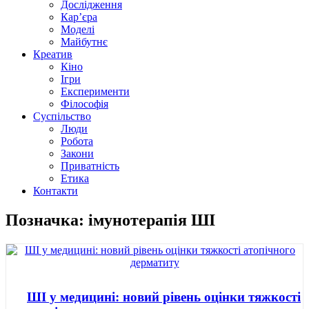
Дослідження
Кар’єра
Моделі
Майбутнє
Креатив
Кіно
Ігри
Експерименти
Філософія
Суспільство
Люди
Робота
Закони
Приватність
Етика
Контакти
Позначка: імунотерапія ШІ
ШІ у медицині: новий рівень оцінки тяжкості