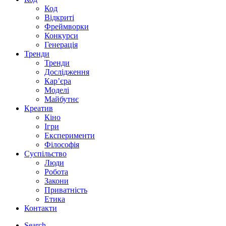
Код
Відкриті
Фреймворки
Конкурси
Генерація
Тренди
Тренди
Дослідження
Кар’єра
Моделі
Майбутнє
Креатив
Кіно
Ігри
Експерименти
Філософія
Суспільство
Люди
Робота
Закони
Приватність
Етика
Контакти
Search