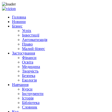
Skip to content
Головна
Новини
Бізнес
Успіх
Інвестиції
Автоматизація
Право
Малий бізнес
Застосування
Фінанси
Освіта
Медицина
Творчість
Безпека
Екологія
Навчання
Курси
Інструменти
Історія
Бібліотека
Словник
Код