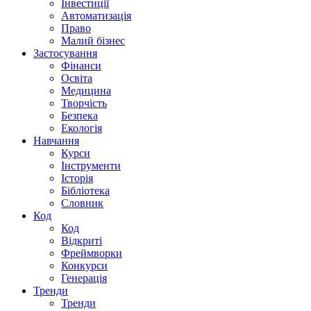
Інвестиції
Автоматизація
Право
Малий бізнес
Застосування
Фінанси
Освіта
Медицина
Творчість
Безпека
Екологія
Навчання
Курси
Інструменти
Історія
Бібліотека
Словник
Код
Код
Відкриті
Фреймворки
Конкурси
Генерація
Тренди
Тренди